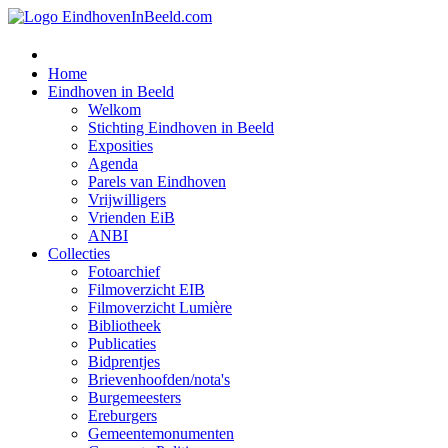
Home
Eindhoven in Beeld
Welkom
Stichting Eindhoven in Beeld
Exposities
Agenda
Parels van Eindhoven
Vrijwilligers
Vrienden EiB
ANBI
Collecties
Fotoarchief
Filmoverzicht EIB
Filmoverzicht Lumière
Bibliotheek
Publicaties
Bidprentjes
Brievenhoofden/nota's
Burgemeesters
Ereburgers
Gemeentemonumenten