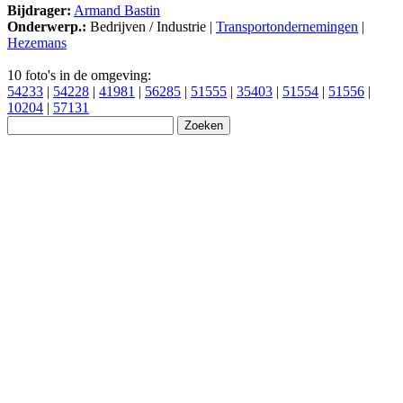
Bijdrager:
Armand Bastin
Onderwerp.:
Bedrijven / Industrie |
Transportondernemingen
|
Hezemans
10 foto's in de omgeving:
54233
|
54228
|
41981
|
56285
|
51555
|
35403
|
51554
|
51556
|
10204
|
57131