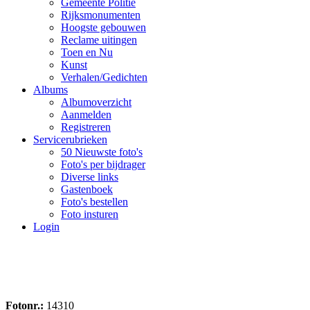
Gemeente Politie
Rijksmonumenten
Hoogste gebouwen
Reclame uitingen
Toen en Nu
Kunst
Verhalen/Gedichten
Albums
Albumoverzicht
Aanmelden
Registreren
Servicerubrieken
50 Nieuwste foto's
Foto's per bijdrager
Diverse links
Gastenboek
Foto's bestellen
Foto insturen
Login
Fotonr.:
14310