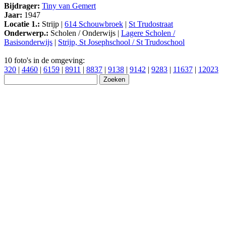
Bijdrager:
Tiny van Gemert
Jaar:
1947
Locatie 1.:
Strijp |
614 Schouwbroek
|
St Trudostraat
Onderwerp.:
Scholen / Onderwijs |
Lagere Scholen /
Basisonderwijs
|
Strijp, St Josephschool / St Trudoschool
10 foto's in de omgeving:
320
|
4460
|
6159
|
8911
|
8837
|
9138
|
9142
|
9283
|
11637
|
12023