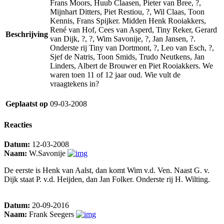
Frans Moors, Huub Claasen, Pieter van Bree, ?,
Mijnhart Ditters, Piet Restiou, ?, Wil Claas, Toon
Kennis, Frans Spijker. Midden Henk Rooiakkers,
René van Hof, Cees van Asperd, Tiny Reker, Gerard
Beschrijving
van Dijk, ?, ?, Wim Savonije, ?, Jan Jansen, ?.
Onderste rij Tiny van Dortmont, ?, Leo van Esch, ?,
Sjef de Natris, Toon Smids, Trudo Neutkens, Jan
Linders, Albert de Brouwer en Piet Rooiakkers. We
waren toen 11 of 12 jaar oud. Wie vult de
vraagtekens in?
Geplaatst op
09-03-2008
Reacties
Datum:
12-03-2008
Naam:
W.Savonije
De eerste is Henk van Aalst, dan komt Wim v.d. Ven. Naast G. v.
Dijk staat P. v.d. Heijden, dan Jan Folker. Onderste rij H. Wilting.
Datum:
20-09-2016
Naam:
Frank Seegers