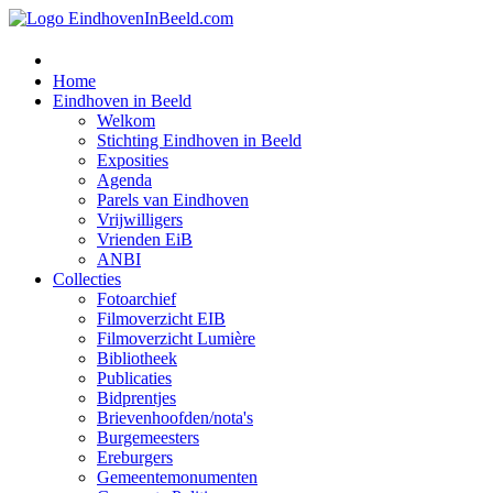
Home
Eindhoven in Beeld
Welkom
Stichting Eindhoven in Beeld
Exposities
Agenda
Parels van Eindhoven
Vrijwilligers
Vrienden EiB
ANBI
Collecties
Fotoarchief
Filmoverzicht EIB
Filmoverzicht Lumière
Bibliotheek
Publicaties
Bidprentjes
Brievenhoofden/nota's
Burgemeesters
Ereburgers
Gemeentemonumenten