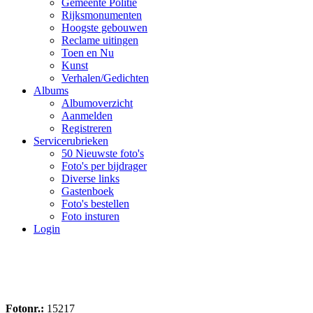
Gemeente Politie
Rijksmonumenten
Hoogste gebouwen
Reclame uitingen
Toen en Nu
Kunst
Verhalen/Gedichten
Albums
Albumoverzicht
Aanmelden
Registreren
Servicerubrieken
50 Nieuwste foto's
Foto's per bijdrager
Diverse links
Gastenboek
Foto's bestellen
Foto insturen
Login
Fotonr.:
15217