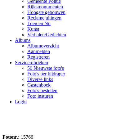
Gemeente Politie
Rijksmonumenten
Hoogste gebouwen
Reclame uitingen
Toen en Nu
Kunst
Verhalen/Gedichten
Albums
Albumoverzicht
Aanmelden
Registreren
Servicerubrieken
50 Nieuwste foto's
Foto's per bijdrager
Diverse links
Gastenboek
Foto's bestellen
Foto insturen
Login
Fotonr.:
15766