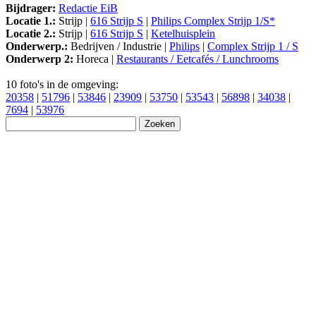
Bijdrager:
Redactie EiB
Locatie 1.:
Strijp |
616 Strijp S
|
Philips Complex Strijp 1/S*
Locatie 2.:
Strijp |
616 Strijp S
|
Ketelhuisplein
Onderwerp.:
Bedrijven / Industrie |
Philips
|
Complex Strijp 1 / S
Onderwerp 2:
Horeca |
Restaurants / Eetcafés / Lunchrooms
10 foto's in de omgeving:
20358
|
51796
|
53846
|
23909
|
53750
|
53543
|
56898
|
34038
|
7694
|
53976