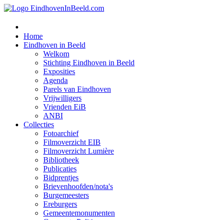
Home
Eindhoven in Beeld
Welkom
Stichting Eindhoven in Beeld
Exposities
Agenda
Parels van Eindhoven
Vrijwilligers
Vrienden EiB
ANBI
Collecties
Fotoarchief
Filmoverzicht EIB
Filmoverzicht Lumière
Bibliotheek
Publicaties
Bidprentjes
Brievenhoofden/nota's
Burgemeesters
Ereburgers
Gemeentemonumenten