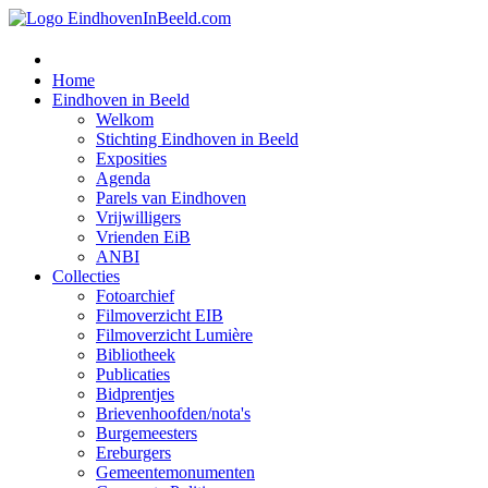
Home
Eindhoven in Beeld
Welkom
Stichting Eindhoven in Beeld
Exposities
Agenda
Parels van Eindhoven
Vrijwilligers
Vrienden EiB
ANBI
Collecties
Fotoarchief
Filmoverzicht EIB
Filmoverzicht Lumière
Bibliotheek
Publicaties
Bidprentjes
Brievenhoofden/nota's
Burgemeesters
Ereburgers
Gemeentemonumenten