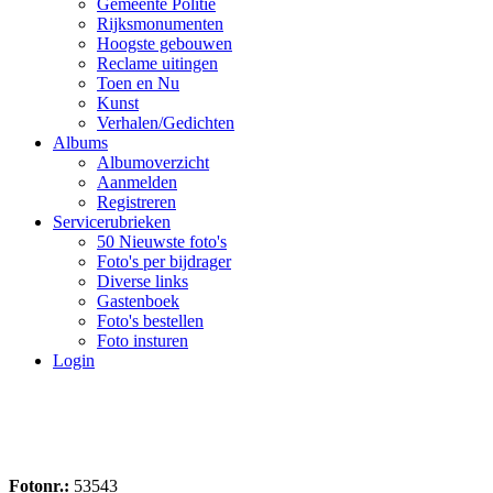
Gemeente Politie
Rijksmonumenten
Hoogste gebouwen
Reclame uitingen
Toen en Nu
Kunst
Verhalen/Gedichten
Albums
Albumoverzicht
Aanmelden
Registreren
Servicerubrieken
50 Nieuwste foto's
Foto's per bijdrager
Diverse links
Gastenboek
Foto's bestellen
Foto insturen
Login
Fotonr.:
53543