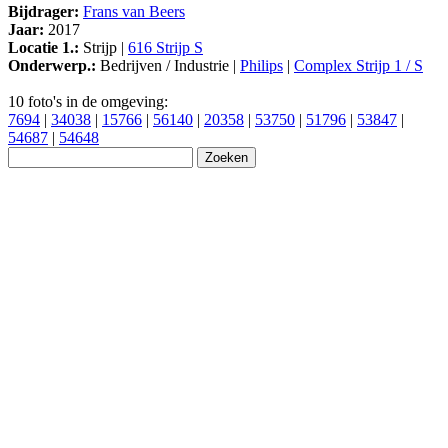
Bijdrager:
Frans van Beers
Jaar:
2017
Locatie 1.:
Strijp |
616 Strijp S
Onderwerp.:
Bedrijven / Industrie |
Philips
|
Complex Strijp 1 / S
10 foto's in de omgeving:
7694
|
34038
|
15766
|
56140
|
20358
|
53750
|
51796
|
53847
|
54687
|
54648