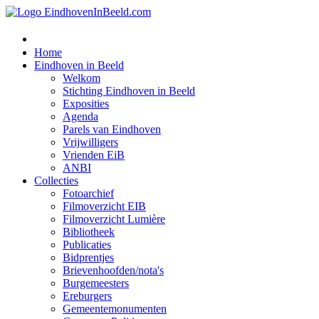
Home
Eindhoven in Beeld
Welkom
Stichting Eindhoven in Beeld
Exposities
Agenda
Parels van Eindhoven
Vrijwilligers
Vrienden EiB
ANBI
Collecties
Fotoarchief
Filmoverzicht EIB
Filmoverzicht Lumière
Bibliotheek
Publicaties
Bidprentjes
Brievenhoofden/nota's
Burgemeesters
Ereburgers
Gemeentemonumenten