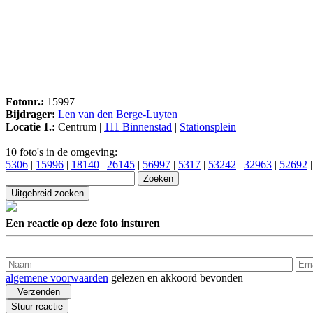
Fotonr.:
15997
Bijdrager:
Len van den Berge-Luyten
Locatie 1.:
Centrum |
111 Binnenstad
|
Stationsplein
10 foto's in de omgeving:
5306
|
15996
|
18140
|
26145
|
56997
|
5317
|
53242
|
32963
|
52692
Een reactie op deze foto insturen
algemene voorwaarden
gelezen en akkoord bevonden