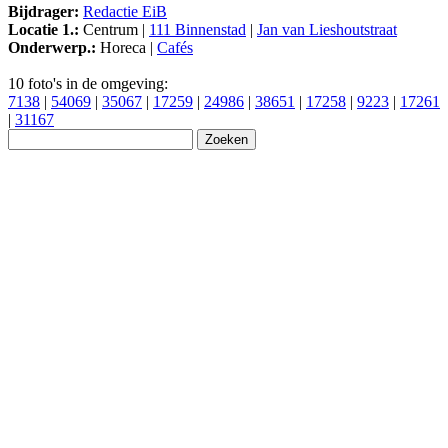
Bijdrager:
Redactie EiB
Locatie 1.:
Centrum |
111 Binnenstad
|
Jan van Lieshoutstraat
Onderwerp.:
Horeca |
Cafés
10 foto's in de omgeving:
7138
|
54069
|
35067
|
17259
|
24986
|
38651
|
17258
|
9223
|
17261
|
31167