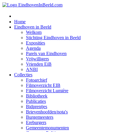
Home
Eindhoven in Beeld
Welkom
Stichting Eindhoven in Beeld
Exposities
Agenda
Parels van Eindhoven
Vrijwilligers
Vrienden EiB
ANBI
Collecties
Fotoarchief
Filmoverzicht EIB
Filmoverzicht Lumière
Bibliotheek
Publicaties
Bidprentjes
Brievenhoofden/nota's
Burgemeesters
Ereburgers
Gemeentemonumenten