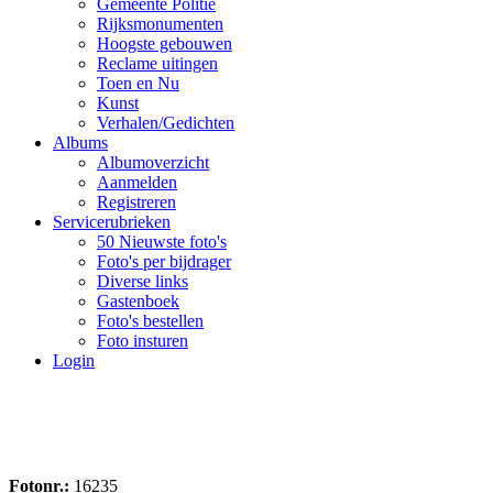
Gemeente Politie
Rijksmonumenten
Hoogste gebouwen
Reclame uitingen
Toen en Nu
Kunst
Verhalen/Gedichten
Albums
Albumoverzicht
Aanmelden
Registreren
Servicerubrieken
50 Nieuwste foto's
Foto's per bijdrager
Diverse links
Gastenboek
Foto's bestellen
Foto insturen
Login
Fotonr.:
16235