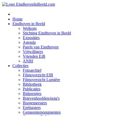
Home
Eindhoven in Beeld
Welkom
Stichting Eindhoven in Beeld
Exposities
Agenda
Parels van Eindhoven
Vrijwilligers
Vrienden EiB
ANBI
Collecties
Fotoarchief
Filmoverzicht EIB
Filmoverzicht Lumière
Bibliotheek
Publicaties
Bidprentjes
Brievenhoofden/nota's
Burgemeesters
Ereburgers
Gemeentemonumenten