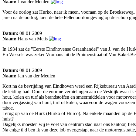
Naam:
J.vander Meulen
Voor de oorlog zat Hurko, naar ik meen, vooraan op de Broekseweg, ik
jaren na de oorlog, toen de hele Fellenoordomgeving op de schop gin
Datum:
08-01-2009
Naam:
Hans van Melis
In 1934 zat de "Eerste Eindhovense Graanhandel" van J. van de Hur
En Wessels was zeker Vromans uit de Pruimenstraat of Van Bakel-Be
Datum:
08-01-2009
Naam:
Jan van der Meulen
Kort na de bevrijding van Eindhoven werd een Rijksbureau van Aardo
de leiding had. Door de enorme vernielingen aan de Vestdijk waar ik
hout, kolen en turf als brandstoffen en smeermiddelen voor motorvoe
door vergassing van hout, turf of kolen, waarvoor de wagen voorzien 
taboe.
Terug op van de Hurk (Hurko of Hurco). Na enkele maanden op de Blee
huist?
Dagelijks moesten wij te voet van centrum stad naar ons kantoor, fiets
Na enige tijd ben ik van deze job overgestapt naar de motorregistratie,