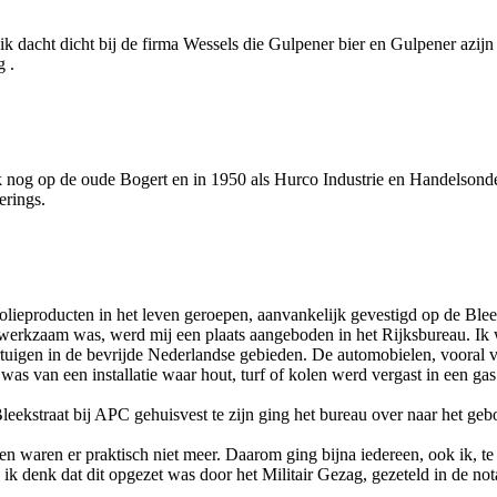
 dacht dicht bij de firma Wessels die Gulpener bier en Gulpener azijn
g .
k nog op de oude Bogert en in 1950 als Hurco Industrie en Handelso
erings.
lieproducten in het leven geroepen, aanvankelijk gevestigd op de Bl
 werkzaam was, werd mij een plaats aangeboden in het Rijksbureau. Ik 
rtuigen in de bevrijde Nederlandse gebieden. De automobielen, vooral 
was van een installatie waar hout, turf of kolen werd vergast in een 
kstraat bij APC gehuisvest te zijn ging het bureau over naar het geb
en waren er praktisch niet meer. Daarom ging bijna iedereen, ook ik, te
 ik denk dat dit opgezet was door het Militair Gezag, gezeteld in de not