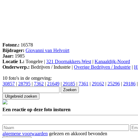
Fotonr.:
16578
Bijdrager:
Giovanni van Helvoirt
Jaar:
1985
Locatie 1.:
Tongelre |
321 Doornakkers-West
|
Kanaaldijk-Noord
Onderwerp.:
Bedrijven / Industrie |
Overige Bedrijven / Industrie
|
H
10 foto's in de omgeving:
30857
|
28795
|
7362
|
21649
|
29185
|
7361
|
29162
|
25296
|
29186
Een reactie op deze foto insturen
algemene voorwaarden
gelezen en akkoord bevonden