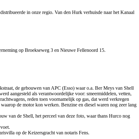
 distribueerde in onze regio. Van den Hurk verhuisde naar het Kanaal
nderneming op Broekseweg 3 en Nieuwe Fellenoord 15.
eekstraat, de gebouwen van APC (Esso) waar o.a. Ber Meys van Shell
werd aangesteld als verantwoordelijke voor: smeermiddelen, vetten,
vrachtwagens, reden toen voornamelijk op gas, dat werd verkregen
gas waarop de motor kon werken. Benzine en diesel waren nog zeer lang
ouw van de Shell, het perceel van deze foto, waar thans Hurco nog
 voet.
arisvilla op de Keizersgracht van notaris Fens.