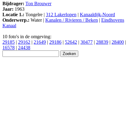
Bijdrager:
Ton Brouwer
Jaar:
1963
Locatie 1.:
Tongelre |
312 Lakerlopen
|
Kanaaldijk-Noord
Onderwerp.:
Water |
Kanalen / Rivieren / Beken
|
Eindhovens
Kanaal
10 foto's in de omgeving:
29185
|
29162
|
21649
|
29186
|
52642
|
30477
|
28839
|
28400
|
16578
|
24438