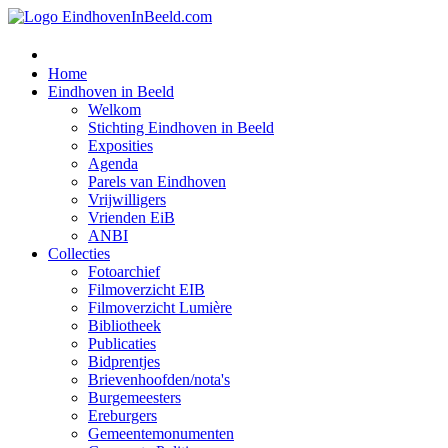
Home
Eindhoven in Beeld
Welkom
Stichting Eindhoven in Beeld
Exposities
Agenda
Parels van Eindhoven
Vrijwilligers
Vrienden EiB
ANBI
Collecties
Fotoarchief
Filmoverzicht EIB
Filmoverzicht Lumière
Bibliotheek
Publicaties
Bidprentjes
Brievenhoofden/nota's
Burgemeesters
Ereburgers
Gemeentemonumenten