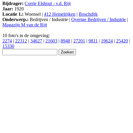
Bijdrager:
Corrie Elshout - v.d. Rijt
Jaar:
1920
Locatie 1.:
Woensel |
412 Hemelrijken
|
Boschdijk
Onderwerp.:
Bedrijven / Industrie |
Overige Bedrijven / Industrie
|
Magazijn M van de Rijt
10 foto's in de omgeving:
2274
|
22312
|
34627
|
21603
|
8948
|
27201
|
9811
|
19624
|
25420
|
15330