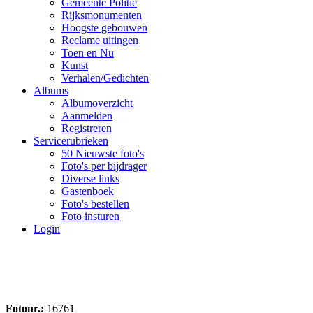
Gemeente Politie
Rijksmonumenten
Hoogste gebouwen
Reclame uitingen
Toen en Nu
Kunst
Verhalen/Gedichten
Albums
Albumoverzicht
Aanmelden
Registreren
Servicerubrieken
50 Nieuwste foto's
Foto's per bijdrager
Diverse links
Gastenboek
Foto's bestellen
Foto insturen
Login
Fotonr.:
16761