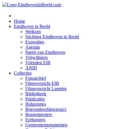
Home
Eindhoven in Beeld
Welkom
Stichting Eindhoven in Beeld
Exposities
Agenda
Parels van Eindhoven
Vrijwilligers
Vrienden EiB
ANBI
Collecties
Fotoarchief
Filmoverzicht EIB
Filmoverzicht Lumière
Bibliotheek
Publicaties
Bidprentjes
Brievenhoofden/nota's
Burgemeesters
Ereburgers
Gemeentemonumenten