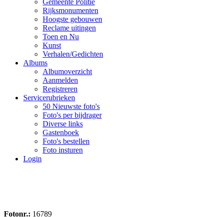
Gemeente Politie
Rijksmonumenten
Hoogste gebouwen
Reclame uitingen
Toen en Nu
Kunst
Verhalen/Gedichten
Albums
Albumoverzicht
Aanmelden
Registreren
Servicerubrieken
50 Nieuwste foto's
Foto's per bijdrager
Diverse links
Gastenboek
Foto's bestellen
Foto insturen
Login
Fotonr.:
16789