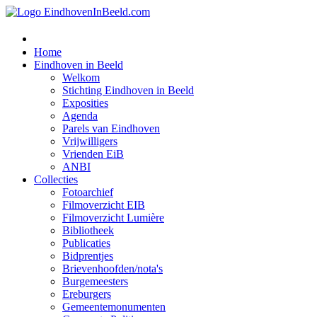
Home
Eindhoven in Beeld
Welkom
Stichting Eindhoven in Beeld
Exposities
Agenda
Parels van Eindhoven
Vrijwilligers
Vrienden EiB
ANBI
Collecties
Fotoarchief
Filmoverzicht EIB
Filmoverzicht Lumière
Bibliotheek
Publicaties
Bidprentjes
Brievenhoofden/nota's
Burgemeesters
Ereburgers
Gemeentemonumenten