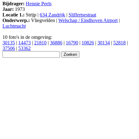
Bijdrager:
Hennie Peels
Jaar:
1973
Locatie 1.:
Strijp |
634 Zandrijk
|
Sliffertsestraat
Onderwerp.:
Vliegvelden |
Welschap / Eindhoven Airport
|
Luchtmacht
10 foto's in de omgeving:
30135
|
14473
|
21810
|
36886
|
16790
|
10826
|
30134
|
52818
|
37506
|
53362