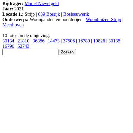
Bijdrager:
Mariet Nievergeld
Jaar:
2021
Locatie 1.:
Strijp |
639 Bosrijk
|
Bosleeuwerik
Onderwerp.:
Woonpanden en boerderijen |
Woonhuizen-Strijp
|
Meerhoven
10 foto's in de omgeving:
30134
|
21810
|
36886
|
14473
|
37506
|
16789
|
10826
|
30135
|
16790
|
52743