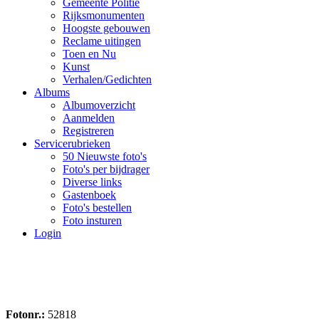
Gemeente Politie
Rijksmonumenten
Hoogste gebouwen
Reclame uitingen
Toen en Nu
Kunst
Verhalen/Gedichten
Albums
Albumoverzicht
Aanmelden
Registreren
Servicerubrieken
50 Nieuwste foto's
Foto's per bijdrager
Diverse links
Gastenboek
Foto's bestellen
Foto insturen
Login
Fotonr.:
52818