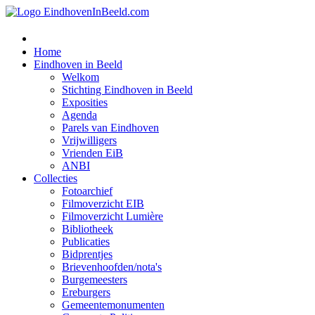
Home
Eindhoven in Beeld
Welkom
Stichting Eindhoven in Beeld
Exposities
Agenda
Parels van Eindhoven
Vrijwilligers
Vrienden EiB
ANBI
Collecties
Fotoarchief
Filmoverzicht EIB
Filmoverzicht Lumière
Bibliotheek
Publicaties
Bidprentjes
Brievenhoofden/nota's
Burgemeesters
Ereburgers
Gemeentemonumenten