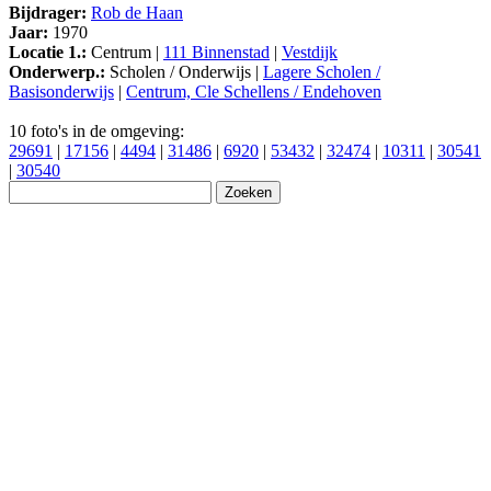
Bijdrager:
Rob de Haan
Jaar:
1970
Locatie 1.:
Centrum |
111 Binnenstad
|
Vestdijk
Onderwerp.:
Scholen / Onderwijs |
Lagere Scholen /
Basisonderwijs
|
Centrum, Cle Schellens / Endehoven
10 foto's in de omgeving:
29691
|
17156
|
4494
|
31486
|
6920
|
53432
|
32474
|
10311
|
30541
|
30540