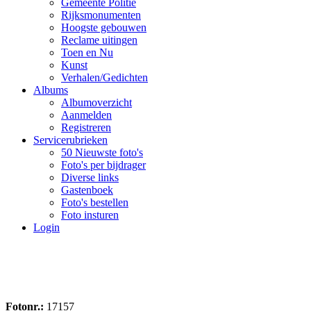
Gemeente Politie
Rijksmonumenten
Hoogste gebouwen
Reclame uitingen
Toen en Nu
Kunst
Verhalen/Gedichten
Albums
Albumoverzicht
Aanmelden
Registreren
Servicerubrieken
50 Nieuwste foto's
Foto's per bijdrager
Diverse links
Gastenboek
Foto's bestellen
Foto insturen
Login
Fotonr.:
17157