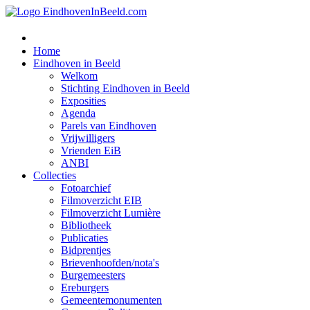
Home
Eindhoven in Beeld
Welkom
Stichting Eindhoven in Beeld
Exposities
Agenda
Parels van Eindhoven
Vrijwilligers
Vrienden EiB
ANBI
Collecties
Fotoarchief
Filmoverzicht EIB
Filmoverzicht Lumière
Bibliotheek
Publicaties
Bidprentjes
Brievenhoofden/nota's
Burgemeesters
Ereburgers
Gemeentemonumenten