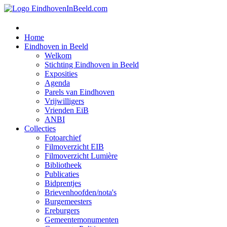
Home
Eindhoven in Beeld
Welkom
Stichting Eindhoven in Beeld
Exposities
Agenda
Parels van Eindhoven
Vrijwilligers
Vrienden EiB
ANBI
Collecties
Fotoarchief
Filmoverzicht EIB
Filmoverzicht Lumière
Bibliotheek
Publicaties
Bidprentjes
Brievenhoofden/nota's
Burgemeesters
Ereburgers
Gemeentemonumenten