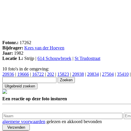
Fotonr.:
17262
Bijdrager:
Kees van der Hoeven
Jaar:
1982
Locatie 1.:
Strijp |
614 Schouwbroek
|
St Trudostraat
10 foto's in de omgeving:
20936
|
19666
|
16722
|
202
|
15823
|
20938
|
20834
|
27504
|
35410
Een reactie op deze foto insturen
algemene voorwaarden
gelezen en akkoord bevonden