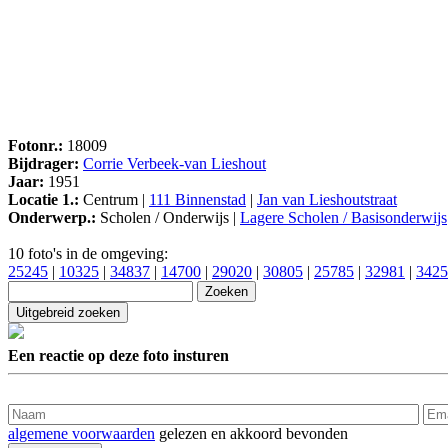
Fotonr.:
18009
Bijdrager:
Corrie Verbeek-van Lieshout
Jaar:
1951
Locatie 1.:
Centrum |
111 Binnenstad
|
Jan van Lieshoutstraat
Onderwerp.:
Scholen / Onderwijs |
Lagere Scholen / Basisonderwijs
10 foto's in de omgeving:
25245
|
10325
|
34837
|
14700
|
29020
|
30805
|
25785
|
32981
|
3425
Een reactie op deze foto insturen
algemene voorwaarden
gelezen en akkoord bevonden