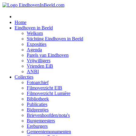
Home
Eindhoven in Beeld
Welkom
Stichting Eindhoven in Beeld
Exposities
Agenda
Parels van Eindhoven
Vrijwilligers
Vrienden EiB
ANBI
Collecties
Fotoarchief
Filmoverzicht EIB
Filmoverzicht Lumière
Bibliotheek
Publicaties
Bidprentjes
Brievenhoofden/nota's
Burgemeesters
Ereburgers
Gemeentemonumenten