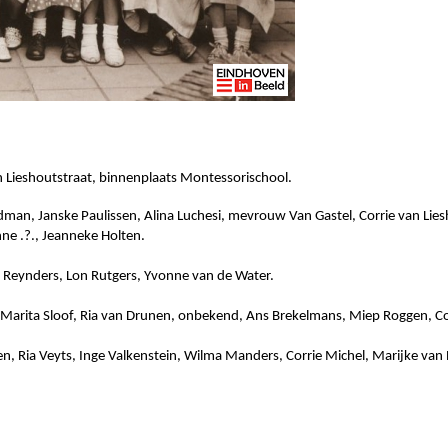
n Lieshoutstraat, binnenplaats Montessorischool.
riedman, Janske Paulissen, Alina Luchesi, mevrouw Van Gastel, Corrie van Lie
ne .?., Jeanneke Holten.
ia Reynders, Lon Rutgers, Yvonne van de Water.
 Marita Sloof, Ria van Drunen, onbekend, Ans Brekelmans, Miep Roggen, Cor
en, Ria Veyts, Inge Valkenstein, Wilma Manders, Corrie Michel, Marijke van R