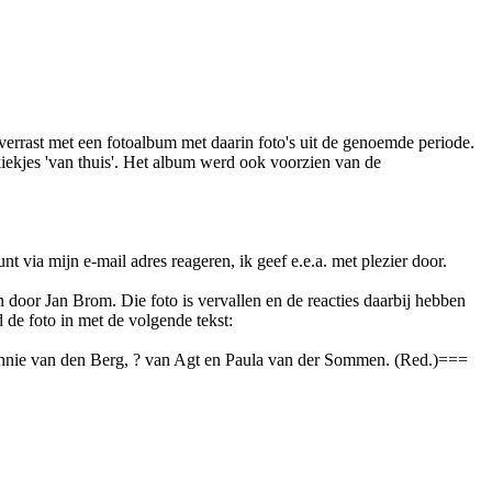
errast met een fotoalbum met daarin foto's uit de genoemde periode.
kiekjes 'van thuis'. Het album werd ook voorzien van de
t via mijn e-mail adres reageren, ik geef e.e.a. met plezier door.
door Jan Brom. Die foto is vervallen en de reacties daarbij hebben
d de foto in met de volgende tekst:
ennie van den Berg, ? van Agt en Paula van der Sommen. (Red.)===