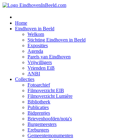
Home
Eindhoven in Beeld
Welkom
Stichting Eindhoven in Beeld
Exposities
Agenda
Parels van Eindhoven
Vrijwilligers
Vrienden EiB
ANBI
Collecties
Fotoarchief
Filmoverzicht EIB
Filmoverzicht Lumière
Bibliotheek
Publicaties
Bidprentjes
Brievenhoofden/nota's
Burgemeesters
Ereburgers
Gemeentemonumenten