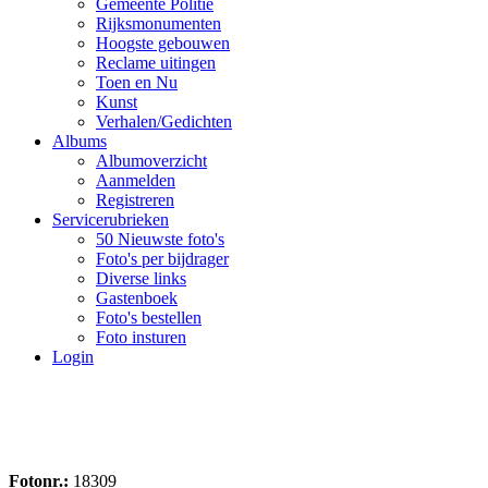
Gemeente Politie
Rijksmonumenten
Hoogste gebouwen
Reclame uitingen
Toen en Nu
Kunst
Verhalen/Gedichten
Albums
Albumoverzicht
Aanmelden
Registreren
Servicerubrieken
50 Nieuwste foto's
Foto's per bijdrager
Diverse links
Gastenboek
Foto's bestellen
Foto insturen
Login
Fotonr.:
18309