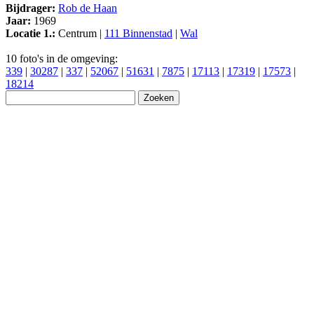
Bijdrager:
Rob de Haan
Jaar:
1969
Locatie 1.:
Centrum |
111 Binnenstad
|
Wal
10 foto's in de omgeving:
339
|
30287
|
337
|
52067
|
51631
|
7875
|
17113
|
17319
|
17573
|
18214