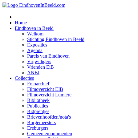
Home
Eindhoven in Beeld
Welkom
Stichting Eindhoven in Beeld
Exposities
Agenda
Parels van Eindhoven
Vrijwilligers
Vrienden EiB
ANBI
Collecties
Fotoarchief
Filmoverzicht EIB
Filmoverzicht Lumière
Bibliotheek
Publicaties
Bidprentjes
Brievenhoofden/nota's
Burgemeesters
Ereburgers
Gemeentemonumenten