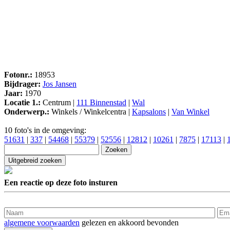
Fotonr.:
18953
Bijdrager:
Jos Jansen
Jaar:
1970
Locatie 1.:
Centrum |
111 Binnenstad
|
Wal
Onderwerp.:
Winkels / Winkelcentra |
Kapsalons
|
Van Winkel
10 foto's in de omgeving:
51631
|
337
|
54468
|
55379
|
52556
|
12812
|
10261
|
7875
|
17113
|
Een reactie op deze foto insturen
algemene voorwaarden
gelezen en akkoord bevonden