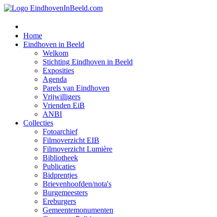
Home
Eindhoven in Beeld
Welkom
Stichting Eindhoven in Beeld
Exposities
Agenda
Parels van Eindhoven
Vrijwilligers
Vrienden EiB
ANBI
Collecties
Fotoarchief
Filmoverzicht EIB
Filmoverzicht Lumière
Bibliotheek
Publicaties
Bidprentjes
Brievenhoofden/nota's
Burgemeesters
Ereburgers
Gemeentemonumenten