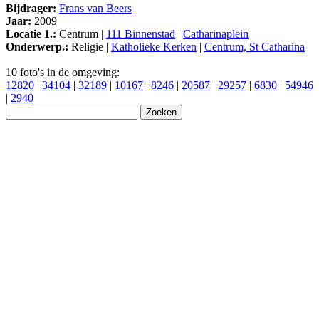
Bijdrager:
Frans van Beers
Jaar:
2009
Locatie 1.:
Centrum |
111 Binnenstad
|
Catharinaplein
Onderwerp.:
Religie |
Katholieke Kerken
|
Centrum, St Catharina
10 foto's in de omgeving:
12820
|
34104
|
32189
|
10167
|
8246
|
20587
|
29257
|
6830
|
54946
|
2940