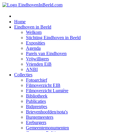
Home
Eindhoven in Beeld
Welkom
Stichting Eindhoven in Beeld
Exposities
Agenda
Parels van Eindhoven
Vrijwilligers
Vrienden EiB
ANBI
Collecties
Fotoarchief
Filmoverzicht EIB
Filmoverzicht Lumière
Bibliotheek
Publicaties
Bidprentjes
Brievenhoofden/nota's
Burgemeesters
Ereburgers
Gemeentemonumenten