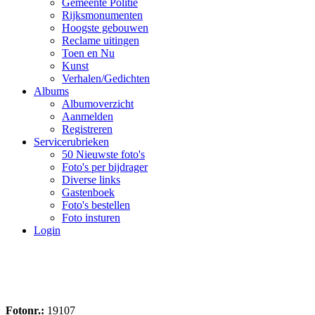
Gemeente Politie
Rijksmonumenten
Hoogste gebouwen
Reclame uitingen
Toen en Nu
Kunst
Verhalen/Gedichten
Albums
Albumoverzicht
Aanmelden
Registreren
Servicerubrieken
50 Nieuwste foto's
Foto's per bijdrager
Diverse links
Gastenboek
Foto's bestellen
Foto insturen
Login
Fotonr.:
19107