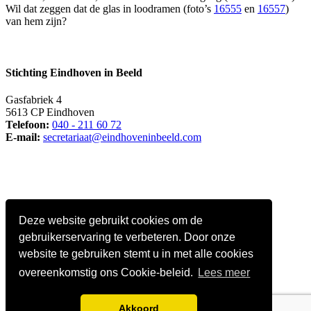
Wil dat zeggen dat de glas in loodramen (foto’s
16555
en
16557
)
van hem zijn?
Stichting Eindhoven in Beeld
Gasfabriek 4
5613 CP Eindhoven
Telefoon:
040 - 211 60 72
E-mail:
secretariaat@eindhoveninbeeld.com
Deze website gebruikt cookies om de
gebruikerservaring te verbeteren. Door onze
website te gebruiken stemt u in met alle cookies
overeenkomstig ons Cookie-beleid.
Lees meer
Social media
Akkoord
© Copyright
Stichting Eindhoven in Beeld
. All Rights Reserved |