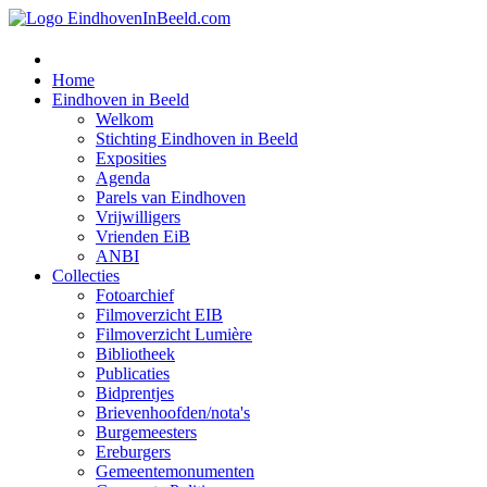
Home
Eindhoven in Beeld
Welkom
Stichting Eindhoven in Beeld
Exposities
Agenda
Parels van Eindhoven
Vrijwilligers
Vrienden EiB
ANBI
Collecties
Fotoarchief
Filmoverzicht EIB
Filmoverzicht Lumière
Bibliotheek
Publicaties
Bidprentjes
Brievenhoofden/nota's
Burgemeesters
Ereburgers
Gemeentemonumenten