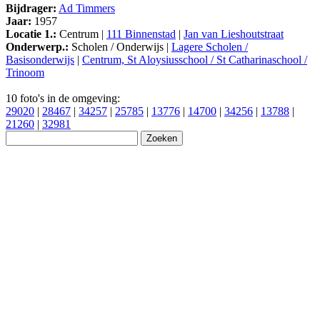
Bijdrager:
Ad Timmers
Jaar:
1957
Locatie 1.:
Centrum |
111 Binnenstad
|
Jan van Lieshoutstraat
Onderwerp.:
Scholen / Onderwijs |
Lagere Scholen /
Basisonderwijs
|
Centrum, St Aloysiusschool / St Catharinaschool /
Trinoom
10 foto's in de omgeving:
29020
|
28467
|
34257
|
25785
|
13776
|
14700
|
34256
|
13788
|
21260
|
32981