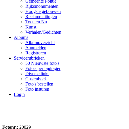
Gemeente Politie
Rijksmonumenten
Hoogste gebouwen
Reclame uitingen
Toen en Nu
Kunst
Verhalen/Gedichten
Albums
Albumoverzicht
Aanmelden
Registreren
Servicerubrieken
50 Nieuwste foto's
Foto's per bijdrager
Diverse links
Gastenboek
Foto's bestellen
Foto insturen
Login
Fotonr.:
20029