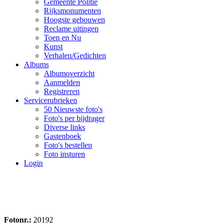
Gemeente Politie
Rijksmonumenten
Hoogste gebouwen
Reclame uitingen
Toen en Nu
Kunst
Verhalen/Gedichten
Albums
Albumoverzicht
Aanmelden
Registreren
Servicerubrieken
50 Nieuwste foto's
Foto's per bijdrager
Diverse links
Gastenboek
Foto's bestellen
Foto insturen
Login
Fotonr.:
20192