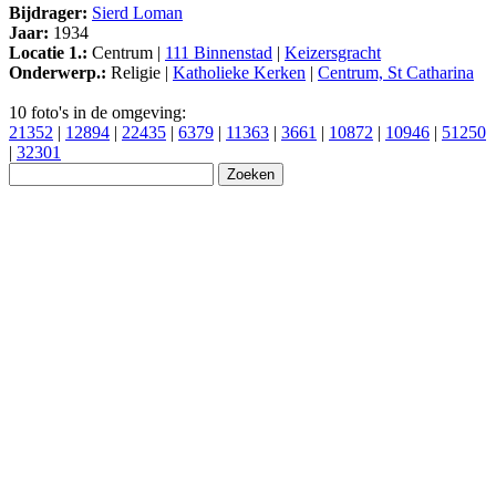
Bijdrager:
Sierd Loman
Jaar:
1934
Locatie 1.:
Centrum |
111 Binnenstad
|
Keizersgracht
Onderwerp.:
Religie |
Katholieke Kerken
|
Centrum, St Catharina
10 foto's in de omgeving:
21352
|
12894
|
22435
|
6379
|
11363
|
3661
|
10872
|
10946
|
51250
|
32301