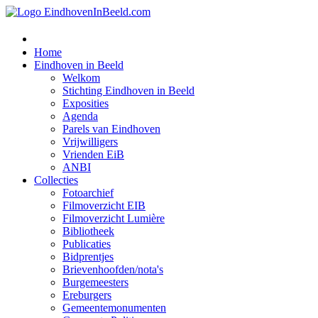
Home
Eindhoven in Beeld
Welkom
Stichting Eindhoven in Beeld
Exposities
Agenda
Parels van Eindhoven
Vrijwilligers
Vrienden EiB
ANBI
Collecties
Fotoarchief
Filmoverzicht EIB
Filmoverzicht Lumière
Bibliotheek
Publicaties
Bidprentjes
Brievenhoofden/nota's
Burgemeesters
Ereburgers
Gemeentemonumenten