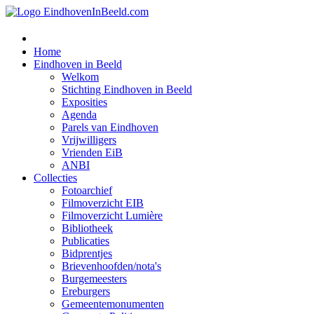
Home
Eindhoven in Beeld
Welkom
Stichting Eindhoven in Beeld
Exposities
Agenda
Parels van Eindhoven
Vrijwilligers
Vrienden EiB
ANBI
Collecties
Fotoarchief
Filmoverzicht EIB
Filmoverzicht Lumière
Bibliotheek
Publicaties
Bidprentjes
Brievenhoofden/nota's
Burgemeesters
Ereburgers
Gemeentemonumenten