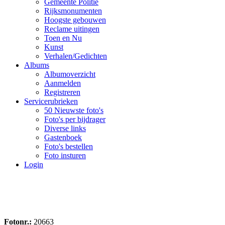
Gemeente Politie
Rijksmonumenten
Hoogste gebouwen
Reclame uitingen
Toen en Nu
Kunst
Verhalen/Gedichten
Albums
Albumoverzicht
Aanmelden
Registreren
Servicerubrieken
50 Nieuwste foto's
Foto's per bijdrager
Diverse links
Gastenboek
Foto's bestellen
Foto insturen
Login
Fotonr.:
20663