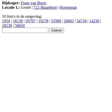
Bijdrager:
Frans van Beers
Locatie 1.:
Gestel |
722 Blaarthem
|
Hoogstraat
10 foto's in de omgeving:
1954
|
18138
|
29797
|
19278
|
51998
|
20063
|
54734
|
14230
|
18136
|
56650