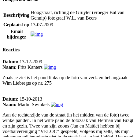
Hoogstraat, richting de Gruyter (vroeger Bal van
Beschrijving
Gennip) fotograaf W.L. van Beers
Geplaatst op
13-07-2009
Email
bijdrager
Reacties
Datum:
13-12-2009
Naam:
Frits Kanters
Zoals je ziet is het pand links op de foto van verf- en behangzaak
Wim Liebregts op nr. 275
Datum:
15-10-2013
Naam:
Martin Swinkels
Aan de rechterzijde van de straat (in het midden van de foto) twee
winkelpanden. In het witte pand de fotozaak van Herman van Bragt
en zijn gezin. Twee van zijn zoons (Jan en Mattie) hebben bij
voetbalvereniging "VELOC" gespeeld, volgens mij zelfs, als mijn
geheugen mij tenminste niet in de steek laat, in het 1'elftal. Het pand