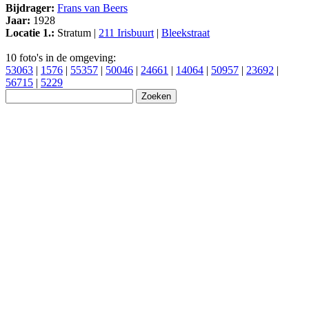
Bijdrager:
Frans van Beers
Jaar:
1928
Locatie 1.:
Stratum |
211 Irisbuurt
|
Bleekstraat
10 foto's in de omgeving:
53063
|
1576
|
55357
|
50046
|
24661
|
14064
|
50957
|
23692
|
56715
|
5229