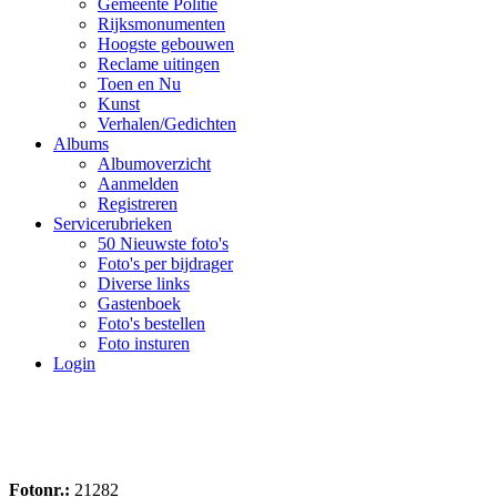
Gemeente Politie
Rijksmonumenten
Hoogste gebouwen
Reclame uitingen
Toen en Nu
Kunst
Verhalen/Gedichten
Albums
Albumoverzicht
Aanmelden
Registreren
Servicerubrieken
50 Nieuwste foto's
Foto's per bijdrager
Diverse links
Gastenboek
Foto's bestellen
Foto insturen
Login
Fotonr.:
21282