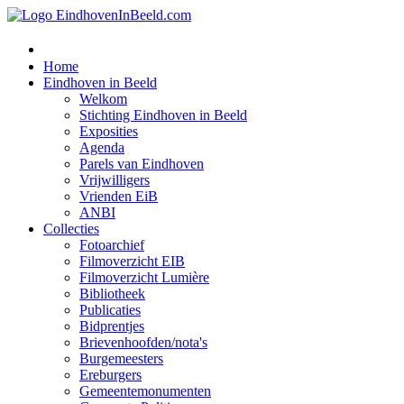
Home
Eindhoven in Beeld
Welkom
Stichting Eindhoven in Beeld
Exposities
Agenda
Parels van Eindhoven
Vrijwilligers
Vrienden EiB
ANBI
Collecties
Fotoarchief
Filmoverzicht EIB
Filmoverzicht Lumière
Bibliotheek
Publicaties
Bidprentjes
Brievenhoofden/nota's
Burgemeesters
Ereburgers
Gemeentemonumenten