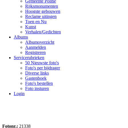
Gemeente Politie
Rijksmonumenten
Hoogste gebouwen
Reclame uitingen
Toen en Nu
Kunst
Verhalen/Gedichten
Albums
Albumoverzicht
Aanmelden
Registreren
Servicerubrieken
50 Nieuwste foto's
Foto's per bijdrager
Diverse links
Gastenboek
Foto's bestellen
Foto insturen
Login
Fotonr.:
21338