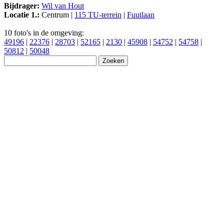
Bijdrager:
Wil van Hout
Locatie 1.:
Centrum |
115 TU-terrein
|
Fuutlaan
10 foto's in de omgeving:
49196
|
22376
|
28703
|
52165
|
2130
|
45908
|
54752
|
54758
|
50812
|
50048