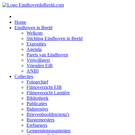
Home
Eindhoven in Beeld
Welkom
Stichting Eindhoven in Beeld
Exposities
Agenda
Parels van Eindhoven
Vrijwilligers
Vrienden EiB
ANBI
Collecties
Fotoarchief
Filmoverzicht EIB
Filmoverzicht Lumière
Bibliotheek
Publicaties
Bidprentjes
Brievenhoofden/nota's
Burgemeesters
Ereburgers
Gemeentemonumenten