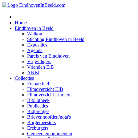
Home
Eindhoven in Beeld
Welkom
Stichting Eindhoven in Beeld
Exposities
Agenda
Parels van Eindhoven
Vrijwilligers
Vrienden EiB
ANBI
Collecties
Fotoarchief
Filmoverzicht EIB
Filmoverzicht Lumière
Bibliotheek
Publicaties
Bidprentjes
Brievenhoofden/nota's
Burgemeesters
Ereburgers
Gemeentemonumenten