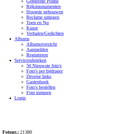
Gemeente Politie
Rijksmonumenten
Hoogste gebouwen
Reclame uitingen
Toen en Nu
Kunst
Verhalen/Gedichten
Albums
Albumoverzicht
Aanmelden
Registreren
Servicerubrieken
50 Nieuwste foto's
Foto's per bijdrager
Diverse links
Gastenboek
Foto's bestellen
Foto insturen
Login
Fotonr.:
21380