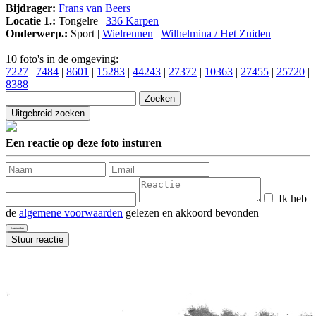
Bijdrager:
Frans van Beers
Locatie 1.:
Tongelre |
336 Karpen
Onderwerp.:
Sport |
Wielrennen
|
Wilhelmina / Het Zuiden
10 foto's in de omgeving:
7227
|
7484
|
8601
|
15283
|
44243
|
27372
|
10363
|
27455
|
25720
|
8388
Een reactie op deze foto insturen
Ik heb
de
algemene voorwaarden
gelezen en akkoord bevonden