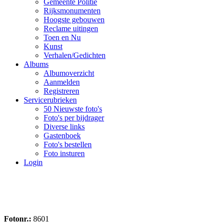
Gemeente Politie
Rijksmonumenten
Hoogste gebouwen
Reclame uitingen
Toen en Nu
Kunst
Verhalen/Gedichten
Albums
Albumoverzicht
Aanmelden
Registreren
Servicerubrieken
50 Nieuwste foto's
Foto's per bijdrager
Diverse links
Gastenboek
Foto's bestellen
Foto insturen
Login
Fotonr.:
8601