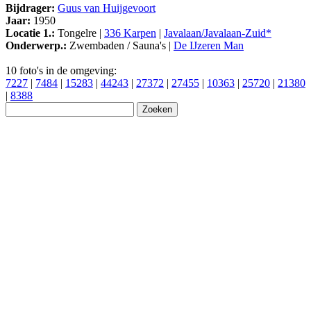
Bijdrager:
Guus van Huijgevoort
Jaar:
1950
Locatie 1.:
Tongelre |
336 Karpen
|
Javalaan/Javalaan-Zuid*
Onderwerp.:
Zwembaden / Sauna's |
De IJzeren Man
10 foto's in de omgeving:
7227
|
7484
|
15283
|
44243
|
27372
|
27455
|
10363
|
25720
|
21380
|
8388