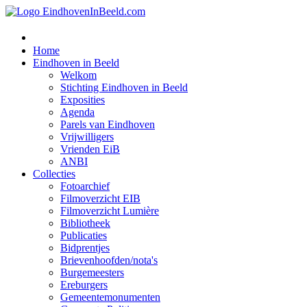
Home
Eindhoven in Beeld
Welkom
Stichting Eindhoven in Beeld
Exposities
Agenda
Parels van Eindhoven
Vrijwilligers
Vrienden EiB
ANBI
Collecties
Fotoarchief
Filmoverzicht EIB
Filmoverzicht Lumière
Bibliotheek
Publicaties
Bidprentjes
Brievenhoofden/nota's
Burgemeesters
Ereburgers
Gemeentemonumenten