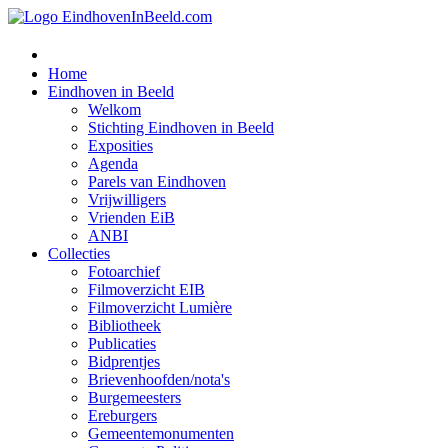
Home
Eindhoven in Beeld
Welkom
Stichting Eindhoven in Beeld
Exposities
Agenda
Parels van Eindhoven
Vrijwilligers
Vrienden EiB
ANBI
Collecties
Fotoarchief
Filmoverzicht EIB
Filmoverzicht Lumière
Bibliotheek
Publicaties
Bidprentjes
Brievenhoofden/nota's
Burgemeesters
Ereburgers
Gemeentemonumenten