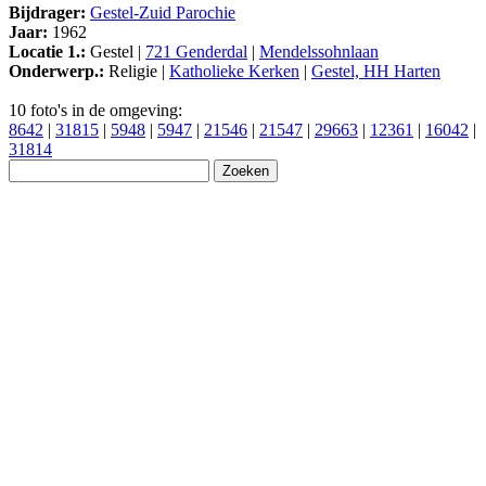
Bijdrager:
Gestel-Zuid Parochie
Jaar:
1962
Locatie 1.:
Gestel |
721 Genderdal
|
Mendelssohnlaan
Onderwerp.:
Religie |
Katholieke Kerken
|
Gestel, HH Harten
10 foto's in de omgeving:
8642
|
31815
|
5948
|
5947
|
21546
|
21547
|
29663
|
12361
|
16042
|
31814