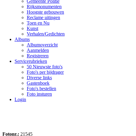
Gemeente Politie
Rijksmonumenten
Hoogste gebouwen
Reclame uitingen
Toen en Nu
Kunst
Verhalen/Gedichten
Albums
Albumoverzicht
Aanmelden
Registreren
Servicerubrieken
50 Nieuwste foto's
Foto's per bijdrager
Diverse links
Gastenboek
Foto's bestellen
Foto insturen
Login
Fotonr.:
21545