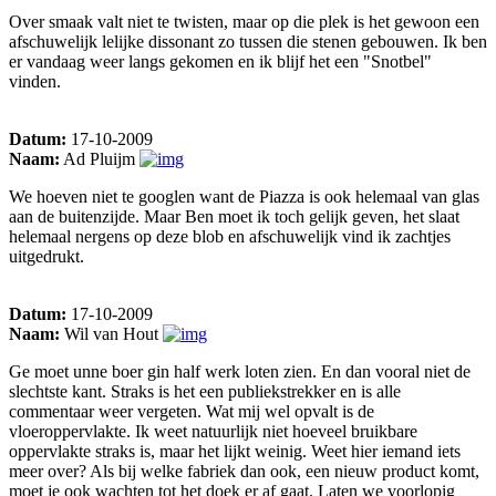
Over smaak valt niet te twisten, maar op die plek is het gewoon een
afschuwelijk lelijke dissonant zo tussen die stenen gebouwen. Ik ben
er vandaag weer langs gekomen en ik blijf het een "Snotbel"
vinden.
Datum:
17-10-2009
Naam:
Ad Pluijm
We hoeven niet te googlen want de Piazza is ook helemaal van glas
aan de buitenzijde. Maar Ben moet ik toch gelijk geven, het slaat
helemaal nergens op deze blob en afschuwelijk vind ik zachtjes
uitgedrukt.
Datum:
17-10-2009
Naam:
Wil van Hout
Ge moet unne boer gin half werk loten zien. En dan vooral niet de
slechtste kant. Straks is het een publiekstrekker en is alle
commentaar weer vergeten. Wat mij wel opvalt is de
vloeroppervlakte. Ik weet natuurlijk niet hoeveel bruikbare
oppervlakte straks is, maar het lijkt weinig. Weet hier iemand iets
meer over? Als bij welke fabriek dan ook, een nieuw product komt,
moet je ook wachten tot het doek er af gaat. Laten we voorlopig