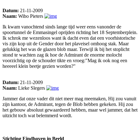
Datum:
21-11-2009
Naam:
Wibo Pieters
Ik kwam vanochtend sinds lange tijd weer eens vanonder de
spoortunnel de Emmasingel oprijden richting het 18 Septemberplein.
Ik schrok me wezenloos want ik dacht even dat een voorhistorische
vis zijn kop uit de Gender door het plaveisel omhoog stak. Maar
gelukkig het was de glazen blob maar. Terwijl ik bij het stoplicht
stond te wachten zag ik hoe de Admirant de enorme molocht
voorzichtig op de schouder tikte en vroeg:"Mag ik ook nog een
heeeeel klein beetje gezien worden?"
Datum:
21-11-2009
Naam:
Lieke Slegers
Jammer dat onze vader dit niet meer mag meemaken, Hij zou vanuit
zijn kantoor, de Admirant, tegen de Blob hebben gekeken. Hij zou
het gebouw absoluut gewaardeerd hebben, maar wel jammer, dat het
uitzicht toch wat belemmerd wordt.
Stichting Eindhoven in Beeld