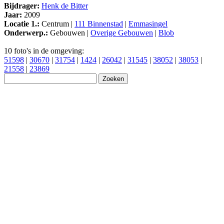
Bijdrager:
Henk de Bitter
Jaar:
2009
Locatie 1.:
Centrum |
111 Binnenstad
|
Emmasingel
Onderwerp.:
Gebouwen |
Overige Gebouwen
|
Blob
10 foto's in de omgeving:
51598
|
30670
|
31754
|
1424
|
26042
|
31545
|
38052
|
38053
|
21558
|
23869