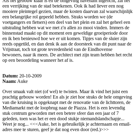
Als het gebouw klaar is en de omgeving navenant ingericht, zal het
een verrijking van de stad betekenen. Ook ik had liever een nog
mooiere pleintegel gezien, maar de kosten daarvan zal waarschijnlijk
een belangrijke rol gepeeld hebben. Straks worden we (de
voetgangers en fietsers) een deel van het plein en zal het geheel een
uitstraling hebben wat we met z'n allen zo mooi vinden. Immers de
binnenstad maakt op dit moment een geweldige groeiperiode door
en ik ben benieuwd hoe we er uit komen. Tipjes van de sluier zijn
reeds opgetild, en dan denk ik aan de doorsteek van dit punt naar de
Vrijstraat, toch tot grote tevredenheid van de Eindhovense
bewoners, naar ik meen. De architect met zijn team hebben het recht
op een beoordeling wanneer het af is.
Datum:
20-10-2009
Naam:
Auke
Over smaak valt niet (of wel) te twisten. Maar ik vind het juist een
prachtig gebouw worden! En als je ziet hoe straks de hele omgeving
van die kruising is opgeknapt met de renovatie van de lichttoren, de
Mediamarkt met de loopbrug naar de Piazza. Het is een levendig
stuk centrum geworden met een betere sfeer dan een jaar of 7
geleden, toen was het er een dood stukje niemandslandschapje...
Weet je nog... <<<Auke, het is gebruikelijk je achternaam en email-
adres mee te sturen, geef je dat nog even door (red.)>>>