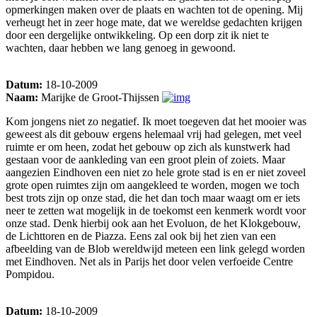
opmerkingen maken over de plaats en wachten tot de opening. Mij
verheugt het in zeer hoge mate, dat we wereldse gedachten krijgen
door een dergelijke ontwikkeling. Op een dorp zit ik niet te
wachten, daar hebben we lang genoeg in gewoond.
Datum:
18-10-2009
Naam:
Marijke de Groot-Thijssen
Kom jongens niet zo negatief. Ik moet toegeven dat het mooier was
geweest als dit gebouw ergens helemaal vrij had gelegen, met veel
ruimte er om heen, zodat het gebouw op zich als kunstwerk had
gestaan voor de aankleding van een groot plein of zoiets. Maar
aangezien Eindhoven een niet zo hele grote stad is en er niet zoveel
grote open ruimtes zijn om aangekleed te worden, mogen we toch
best trots zijn op onze stad, die het dan toch maar waagt om er iets
neer te zetten wat mogelijk in de toekomst een kenmerk wordt voor
onze stad. Denk hierbij ook aan het Evoluon, de het Klokgebouw,
de Lichttoren en de Piazza. Eens zal ook bij het zien van een
afbeelding van de Blob wereldwijd meteen een link gelegd worden
met Eindhoven. Net als in Parijs het door velen verfoeide Centre
Pompidou.
Datum:
18-10-2009