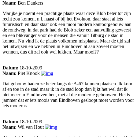
Naam:
Ben Dankers
Marijke je noemt een prachtige plaats waar deze Blob beter tot zijn
recht zou komen, n.l. naast of bij het Evoluon, daar staat al iets
futuristisch en daar staat ook een mooi modern kantoorgebouw aan
de rondweg, in dat park had de Blob zeker een aanvulling geweest
en een blikvanger voor de mensen die vanuit Tilburg de stad in
komen. Nu vind ik de plaats volkomen misplaatst. Maar de tijd zal
het uitwijzen en we hebben in Eindhoven al aan zoveel moeten
wennen, dus dit zal ook wel lukken. Maar mooi??
Datum:
18-10-2009
Naam:
Piet Knook
Dat gebouw haden ze beter langs de A-67 kunnen plaatsen. Ik kom
af en toe in de stad maar ik in de stad loop dan lijkt het wel dat ik
niet meer in Eindhoven ben, met al die moderne gebouwen. Het is
jammer dat er iets moois van Eindhoven gesloopt moet worden voor
iets moderns.
Datum:
18-10-2009
Naam:
Wil van Hout