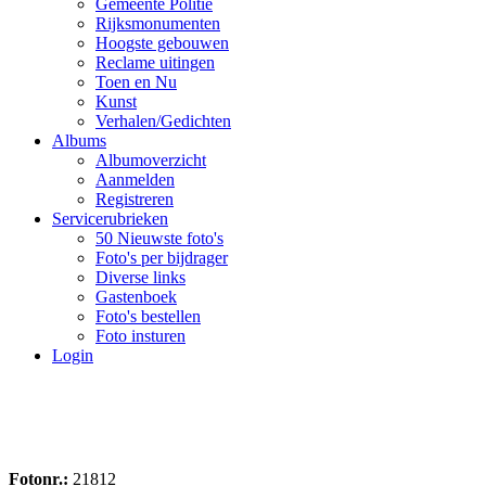
Gemeente Politie
Rijksmonumenten
Hoogste gebouwen
Reclame uitingen
Toen en Nu
Kunst
Verhalen/Gedichten
Albums
Albumoverzicht
Aanmelden
Registreren
Servicerubrieken
50 Nieuwste foto's
Foto's per bijdrager
Diverse links
Gastenboek
Foto's bestellen
Foto insturen
Login
Fotonr.:
21812