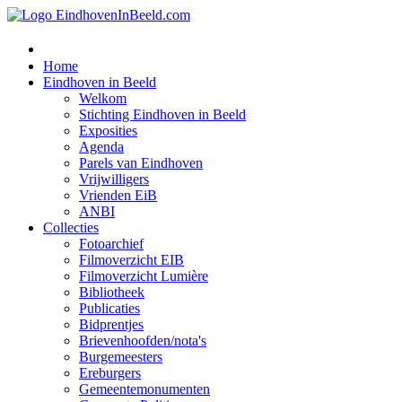
Home
Eindhoven in Beeld
Welkom
Stichting Eindhoven in Beeld
Exposities
Agenda
Parels van Eindhoven
Vrijwilligers
Vrienden EiB
ANBI
Collecties
Fotoarchief
Filmoverzicht EIB
Filmoverzicht Lumière
Bibliotheek
Publicaties
Bidprentjes
Brievenhoofden/nota's
Burgemeesters
Ereburgers
Gemeentemonumenten