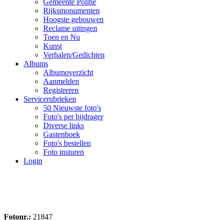
Gemeente Politie
Rijksmonumenten
Hoogste gebouwen
Reclame uitingen
Toen en Nu
Kunst
Verhalen/Gedichten
Albums
Albumoverzicht
Aanmelden
Registreren
Servicerubrieken
50 Nieuwste foto's
Foto's per bijdrager
Diverse links
Gastenboek
Foto's bestellen
Foto insturen
Login
Fotonr.:
21847