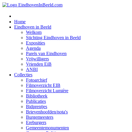
Home
Eindhoven in Beeld
Welkom
Stichting Eindhoven in Beeld
Exposities
Agenda
Parels van Eindhoven
Vrijwilligers
Vrienden EiB
ANBI
Collecties
Fotoarchief
Filmoverzicht EIB
Filmoverzicht Lumière
Bibliotheek
Publicaties
Bidprentjes
Brievenhoofden/nota's
Burgemeesters
Ereburgers
Gemeentemonumenten