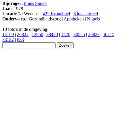
Bijdrager:
Frans Snoek
Jaar:
1978
Locatie 1.:
Woensel |
422 Kronehoef
|
Kloosterdreef
Onderwerp.:
Gezondheidszorg |
Apotheken
|
Nijpels
10 foto's in de omgeving:
14169
|
26822
|
12950
|
38420
|
1476
|
30555
|
26823
|
50715
|
33187
|
683