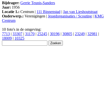
Bijdrager:
Gerrie Teunis-Sanders
Jaar:
1956
Locatie 1.:
Centrum |
111 Binnenstad
|
Jan van Lieshoutstraat
Onderwerp.:
Verenigingen |
Jeugdorganisaties / Scouting
|
KMG
Centrum
10 foto's in de omgeving:
7713
|
33307
|
31170
|
25245
|
30196
|
30805
|
23249
|
32981
|
18009
|
10325