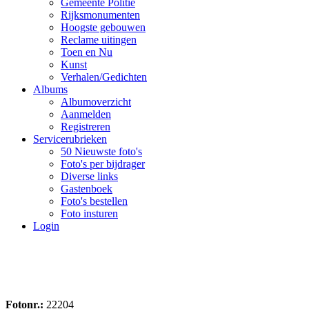
Gemeente Politie
Rijksmonumenten
Hoogste gebouwen
Reclame uitingen
Toen en Nu
Kunst
Verhalen/Gedichten
Albums
Albumoverzicht
Aanmelden
Registreren
Servicerubrieken
50 Nieuwste foto's
Foto's per bijdrager
Diverse links
Gastenboek
Foto's bestellen
Foto insturen
Login
Fotonr.:
22204