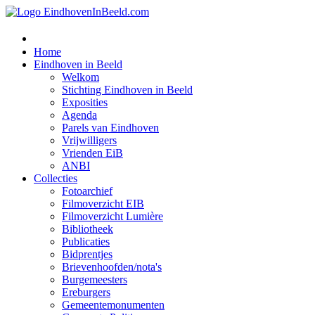
Home
Eindhoven in Beeld
Welkom
Stichting Eindhoven in Beeld
Exposities
Agenda
Parels van Eindhoven
Vrijwilligers
Vrienden EiB
ANBI
Collecties
Fotoarchief
Filmoverzicht EIB
Filmoverzicht Lumière
Bibliotheek
Publicaties
Bidprentjes
Brievenhoofden/nota's
Burgemeesters
Ereburgers
Gemeentemonumenten