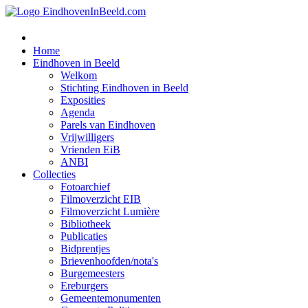
Home
Eindhoven in Beeld
Welkom
Stichting Eindhoven in Beeld
Exposities
Agenda
Parels van Eindhoven
Vrijwilligers
Vrienden EiB
ANBI
Collecties
Fotoarchief
Filmoverzicht EIB
Filmoverzicht Lumière
Bibliotheek
Publicaties
Bidprentjes
Brievenhoofden/nota's
Burgemeesters
Ereburgers
Gemeentemonumenten