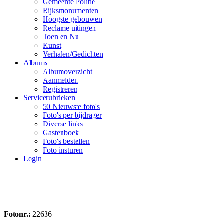
Gemeente Politie
Rijksmonumenten
Hoogste gebouwen
Reclame uitingen
Toen en Nu
Kunst
Verhalen/Gedichten
Albums
Albumoverzicht
Aanmelden
Registreren
Servicerubrieken
50 Nieuwste foto's
Foto's per bijdrager
Diverse links
Gastenboek
Foto's bestellen
Foto insturen
Login
Fotonr.:
22636