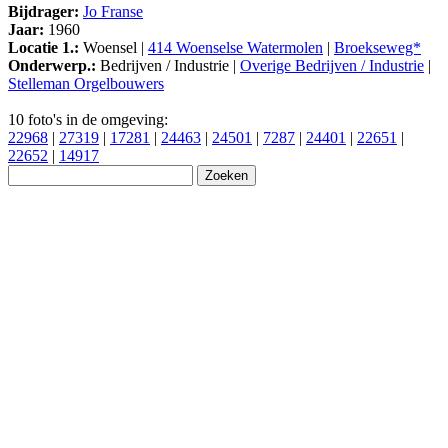
Bijdrager:
Jo Franse
Jaar:
1960
Locatie 1.:
Woensel |
414 Woenselse Watermolen
|
Broekseweg*
Onderwerp.:
Bedrijven / Industrie |
Overige Bedrijven / Industrie
|
Stelleman Orgelbouwers
10 foto's in de omgeving:
22968
|
27319
|
17281
|
24463
|
24501
|
7287
|
24401
|
22651
|
22652
|
14917