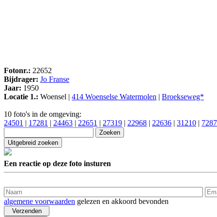
Fotonr.:
22652
Bijdrager:
Jo Franse
Jaar:
1950
Locatie 1.:
Woensel |
414 Woenselse Watermolen
|
Broekseweg*
10 foto's in de omgeving:
24501
|
17281
|
24463
|
22651
|
27319
|
22968
|
22636
|
31210
|
7287
Een reactie op deze foto insturen
algemene voorwaarden
gelezen en akkoord bevonden