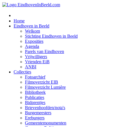
Home
Eindhoven in Beeld
Welkom
Stichting Eindhoven in Beeld
Exposities
Agenda
Parels van Eindhoven
Vrijwilligers
Vrienden EiB
ANBI
Collecties
Fotoarchief
Filmoverzicht EIB
Filmoverzicht Lumière
Bibliotheek
Publicaties
Bidprentjes
Brievenhoofden/nota's
Burgemeesters
Ereburgers
Gemeentemonumenten