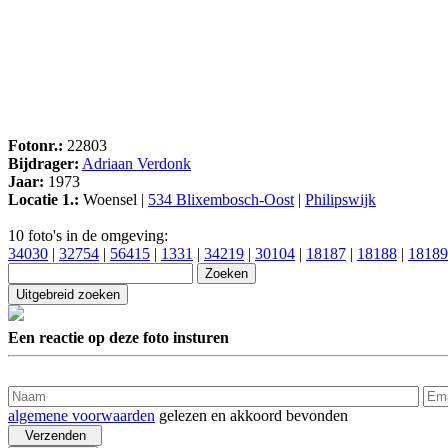
Fotonr.:
22803
Bijdrager:
Adriaan Verdonk
Jaar:
1973
Locatie 1.:
Woensel |
534 Blixembosch-Oost
|
Philipswijk
10 foto's in de omgeving:
34030
|
32754
|
56415
|
1331
|
34219
|
30104
|
18187
|
18188
|
18189
Een reactie op deze foto insturen
algemene voorwaarden
gelezen en akkoord bevonden