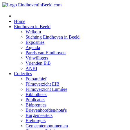
Home
Eindhoven in Beeld
Welkom
Stichting Eindhoven in Beeld
Exposities
Agenda
Parels van Eindhoven
Vrijwilligers
Vrienden EiB
ANBI
Collecties
Fotoarchief
Filmoverzicht EIB
Filmoverzicht Lumière
Bibliotheek
Publicaties
Bidprentjes
Brievenhoofden/nota's
Burgemeesters
Ereburgers
Gemeentemonumenten