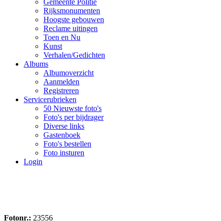
Gemeente Politie
Rijksmonumenten
Hoogste gebouwen
Reclame uitingen
Toen en Nu
Kunst
Verhalen/Gedichten
Albums
Albumoverzicht
Aanmelden
Registreren
Servicerubrieken
50 Nieuwste foto's
Foto's per bijdrager
Diverse links
Gastenboek
Foto's bestellen
Foto insturen
Login
Fotonr.:
23556