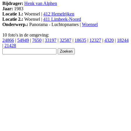
Bijdrager:
Henk van Alphen
Jaar:
1983
Locatie 1.:
Woensel |
412 Hemelrijken
Locatie 2.:
Woensel |
411 Limbeek-Noord
Onderwerp.:
Panorama - Luchtopnames |
Woensel
10 foto's in de omgeving:
24866
|
54949
|
7650
|
33197
|
32587
|
18635
|
12327
|
4320
|
18244
|
21428