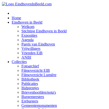
Home
Eindhoven in Beeld
Welkom
Stichting Eindhoven in Beeld
Exposities
Agenda
Parels van Eindhoven
Vrijwilligers
Vrienden EiB
ANBI
Collecties
Fotoarchief
Filmoverzicht EIB
Filmoverzicht Lumière
Bibliotheek
Publicaties
Bidprentjes
Brievenhoofden/nota's
Burgemeesters
Ereburgers
Gemeentemonumenten