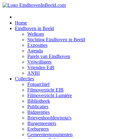
Home
Eindhoven in Beeld
Welkom
Stichting Eindhoven in Beeld
Exposities
Agenda
Parels van Eindhoven
Vrijwilligers
Vrienden EiB
ANBI
Collecties
Fotoarchief
Filmoverzicht EIB
Filmoverzicht Lumière
Bibliotheek
Publicaties
Bidprentjes
Brievenhoofden/nota's
Burgemeesters
Ereburgers
Gemeentemonumenten