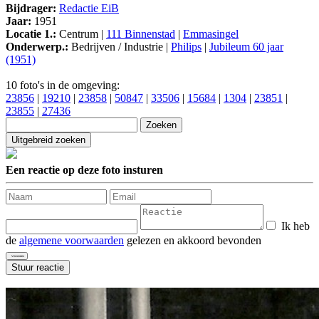
Bijdrager:
Redactie EiB
Jaar:
1951
Locatie 1.:
Centrum |
111 Binnenstad
|
Emmasingel
Onderwerp.:
Bedrijven / Industrie |
Philips
|
Jubileum 60 jaar
(1951)
10 foto's in de omgeving:
23856
|
19210
|
23858
|
50847
|
33506
|
15684
|
1304
|
23851
|
23855
|
27436
Een reactie op deze foto insturen
Ik heb
de
algemene voorwaarden
gelezen en akkoord bevonden