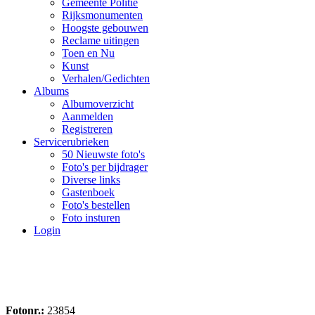
Gemeente Politie
Rijksmonumenten
Hoogste gebouwen
Reclame uitingen
Toen en Nu
Kunst
Verhalen/Gedichten
Albums
Albumoverzicht
Aanmelden
Registreren
Servicerubrieken
50 Nieuwste foto's
Foto's per bijdrager
Diverse links
Gastenboek
Foto's bestellen
Foto insturen
Login
Fotonr.:
23854