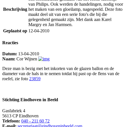
van Philips. Ook werden de handelingen, nodig voor
Beschrijving
het maken van een gloeilamp, nagespeeld. Deze foto
maakt deel uit van een serie foto's die bij die
gelegenheid gemaakt zijn. Met dank aan Karel
Margry en Jan Harmsen.
Geplaatst op
12-04-2010
Reacties
Datum:
13-04-2010
Naam:
Cor Wijnen
Deze man is bezig met het inkorten van de glazen ballon en de
diameter van de hals in te nemen totdat hij past op de flens van de
roefel, zie foto
23859
Stichting Eindhoven in Beeld
Gasfabriek 4
5613 CP Eindhoven
Telefoon:
040 - 211 60 72
E-mail:
secretariaat@eindhoveninbeeld.com