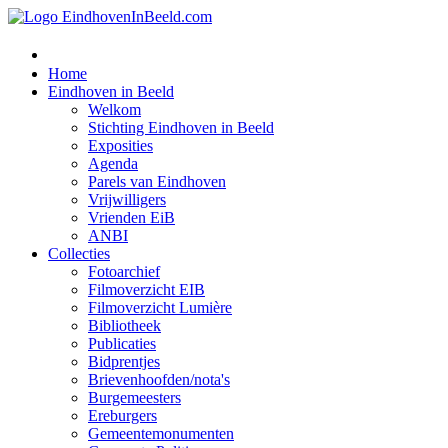
Home
Eindhoven in Beeld
Welkom
Stichting Eindhoven in Beeld
Exposities
Agenda
Parels van Eindhoven
Vrijwilligers
Vrienden EiB
ANBI
Collecties
Fotoarchief
Filmoverzicht EIB
Filmoverzicht Lumière
Bibliotheek
Publicaties
Bidprentjes
Brievenhoofden/nota's
Burgemeesters
Ereburgers
Gemeentemonumenten