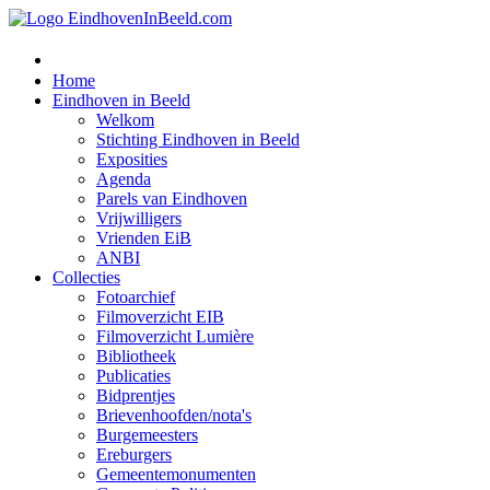
Home
Eindhoven in Beeld
Welkom
Stichting Eindhoven in Beeld
Exposities
Agenda
Parels van Eindhoven
Vrijwilligers
Vrienden EiB
ANBI
Collecties
Fotoarchief
Filmoverzicht EIB
Filmoverzicht Lumière
Bibliotheek
Publicaties
Bidprentjes
Brievenhoofden/nota's
Burgemeesters
Ereburgers
Gemeentemonumenten