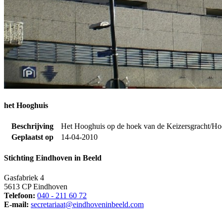
het Hooghuis
Beschrijving
Het Hooghuis op de hoek van de Keizersgracht/Hoo
Geplaatst op
14-04-2010
Stichting Eindhoven in Beeld
Gasfabriek 4
5613 CP Eindhoven
Telefoon:
040 - 211 60 72
E-mail:
secretariaat@eindhoveninbeeld.com