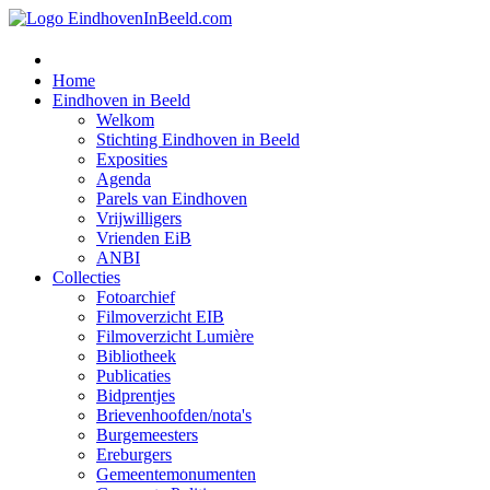
Home
Eindhoven in Beeld
Welkom
Stichting Eindhoven in Beeld
Exposities
Agenda
Parels van Eindhoven
Vrijwilligers
Vrienden EiB
ANBI
Collecties
Fotoarchief
Filmoverzicht EIB
Filmoverzicht Lumière
Bibliotheek
Publicaties
Bidprentjes
Brievenhoofden/nota's
Burgemeesters
Ereburgers
Gemeentemonumenten