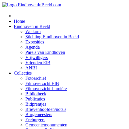
Home
Eindhoven in Beeld
Welkom
Stichting Eindhoven in Beeld
Exposities
Agenda
Parels van Eindhoven
Vrijwilligers
Vrienden EiB
ANBI
Collecties
Fotoarchief
Filmoverzicht EIB
Filmoverzicht Lumière
Bibliotheek
Publicaties
Bidprentjes
Brievenhoofden/nota's
Burgemeesters
Ereburgers
Gemeentemonumenten