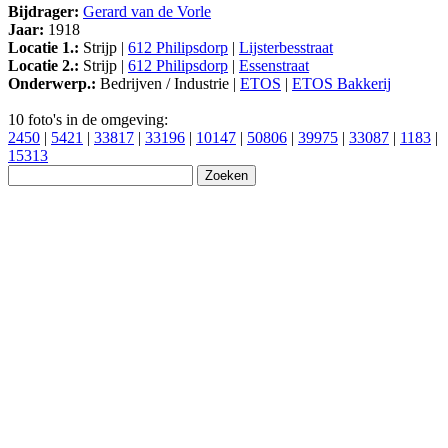
Bijdrager:
Gerard van de Vorle
Jaar:
1918
Locatie 1.:
Strijp |
612 Philipsdorp
|
Lijsterbesstraat
Locatie 2.:
Strijp |
612 Philipsdorp
|
Essenstraat
Onderwerp.:
Bedrijven / Industrie |
ETOS
|
ETOS Bakkerij
10 foto's in de omgeving:
2450
|
5421
|
33817
|
33196
|
10147
|
50806
|
39975
|
33087
|
1183
|
15313