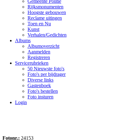
Gemeente Politie
Rijksmonumenten
Hoogste gebouwen
Reclame uitingen
Toen en Nu
Kunst
Verhalen/Gedichten
Albums
Albumoverzicht
Aanmelden
Registreren
Servicerubrieken
50 Nieuwste foto's
Foto's per bijdrager
Diverse links
Gastenboek
Foto's bestellen
Foto insturen
Login
Fotonr.:
24153