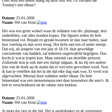
Geef eens een betere uitleg bij deze foto Wil. Of vochten die
Tommy's met elkaar?
Datum:
25-01-2006
Naam:
Wil van Hout
Het was een grote winkel waar de soldaten van div. pluimage, lees
onderdelen, van alles konden kopen. Die figuren zetten de hele
binnenstad vol. Bepakt en gezakt kwamen ze dan naar buiten, naar
hun voertuig en dan weer terug. Het liefst met een of ander meisje.
Dat wij, als jongens van een jaar of 18-19, daar geweldige
concurrentie van hadden, zal iedereen ongetwijfeld begrijpen. Dus
kocht je wat je kopen kon. Maar meestal van dezelfde persoon.
Zodoende kon je ook met een meisje uitgaan. Ik las bij een andere
foto van de hoek op de markt dat er wel eens gevochten werd. Nou
ik kan je vertellen dat het in die tijd elke dag raak was. Er werd wat
afgevochten. Meestal door soldaten onder elkaar. De hele
binnenstad was een mensenmassa met daar tussendoor die auto's. Ik
heb er verscheidenen uit de cabine zien trekken.
Datum:
25-01-2006
Naam:
Wil van Hout
Je moet dat zien in die tijd. Het is aardedonker en de voertuigen