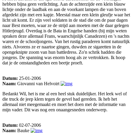
hebben bijna geen verlichting. Aan de achterzijde een klein blauw
lichtje onder de laadbak en aan de voorkant lampen die van boven
afgedekt zijn met een kapje. Meestal maar een klein gleufje waar het
licht uit komt. Er zijn veel soldaten in de stad die om de paar dagen
naar Best moeten, waar ze de strijd aan moeten met de daar gelegen
Hitlerjeugd. Overdag is de Bata in Engelse handen (bij mijn weten
spraken deze allemaal Frans, waarschijnlijk Canadezen) en 's nachts
waren er de schooljongens. Van het rustig paraderen komt natuurlijk
niets. Alvorens ze er naartoe gingen, duwden ze sigaretten in de
opengeknipte zoom van hun battledress. Zo'n schrik hadden die
jongens. De spanning was enorm hoog als ze vertrokken. Ik hoop
dat je de omstandigheden een beetje proeft.
Datum:
25-01-2006
Naam:
Giovanni van Helvoirt
Bedankt Wil, het is me al een heel stuk duidelijker. Het leek wel of
die truck de jeep klem tegen de gevel had gereden. Ik heb het
allemaal niet meegemaakt en moet het doen met de informatie van
mijn vader. Dit was nog een onaangesneden onderwerp.
Datum:
02-07-2006
Naam:
Bauke