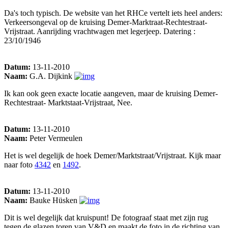
Da's toch typisch. De website van het RHCe vertelt iets heel anders:
Verkeersongeval op de kruising Demer-Marktraat-Rechtestraat-
Vrijstraat. Aanrijding vrachtwagen met legerjeep. Datering :
23/10/1946
Datum:
13-11-2010
Naam:
G.A. Dijkink
Ik kan ook geen exacte locatie aangeven, maar de kruising Demer-
Rechtestraat- Marktstaat-Vrijstraat, Nee.
Datum:
13-11-2010
Naam:
Peter Vermeulen
Het is wel degelijk de hoek Demer/Marktstraat/Vrijstraat. Kijk maar
naar foto
4342
en
1492
.
Datum:
13-11-2010
Naam:
Bauke Hüsken
Dit is wel degelijk dat kruispunt! De fotograaf staat met zijn rug
tegen de glazen toren van V&D en maakt de foto in de richting van