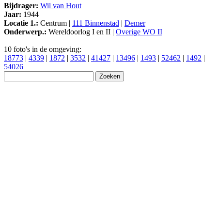
Bijdrager:
Wil van Hout
Jaar:
1944
Locatie 1.:
Centrum |
111 Binnenstad
|
Demer
Onderwerp.:
Wereldoorlog I en II |
Overige WO II
10 foto's in de omgeving:
18773
|
4339
|
1872
|
3532
|
41427
|
13496
|
1493
|
52462
|
1492
|
54026