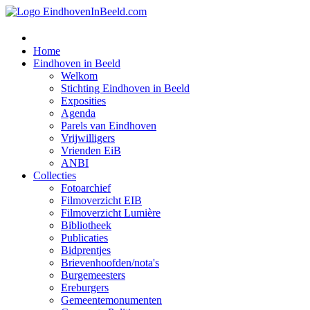
Home
Eindhoven in Beeld
Welkom
Stichting Eindhoven in Beeld
Exposities
Agenda
Parels van Eindhoven
Vrijwilligers
Vrienden EiB
ANBI
Collecties
Fotoarchief
Filmoverzicht EIB
Filmoverzicht Lumière
Bibliotheek
Publicaties
Bidprentjes
Brievenhoofden/nota's
Burgemeesters
Ereburgers
Gemeentemonumenten