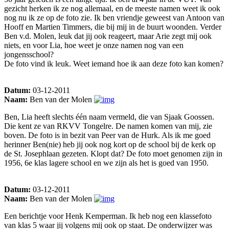
gezicht herken ik ze nog allemaal, en de meeste namen weet ik ook
nog nu ik ze op de foto zie. Ik ben vriendje geweest van Antoon van
Hooff en Martien Timmers, die bij mij in de buurt woonden. Verder
Ben v.d. Molen, leuk dat jij ook reageert, maar Arie zegt mij ook
niets, en voor Lia, hoe weet je onze namen nog van een
jongensschool?
De foto vind ik leuk. Weet iemand hoe ik aan deze foto kan komen?
Datum:
03-12-2011
Naam:
Ben van der Molen
Ben, Lia heeft slechts één naam vermeld, die van Sjaak Goossen.
Die kent ze van RKVV Tongelre. De namen komen van mij, zie
boven. De foto is in bezit van Peer van de Hurk. Als ik me goed
herinner Ben(nie) heb jij ook nog kort op de school bij de kerk op
de St. Josephlaan gezeten. Klopt dat? De foto moet genomen zijn in
1956, 6e klas lagere school en we zijn als het is goed van 1950.
Datum:
03-12-2011
Naam:
Ben van der Molen
Een berichtje voor Henk Kemperman. Ik heb nog een klassefoto
van klas 5 waar jij volgens mij ook op staat. De onderwijzer was