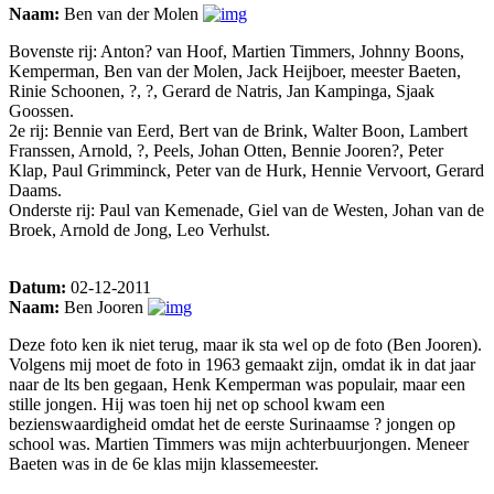
Naam:
Ben van der Molen
Bovenste rij: Anton? van Hoof, Martien Timmers, Johnny Boons,
Kemperman, Ben van der Molen, Jack Heijboer, meester Baeten,
Rinie Schoonen, ?, ?, Gerard de Natris, Jan Kampinga, Sjaak
Goossen.
2e rij: Bennie van Eerd, Bert van de Brink, Walter Boon, Lambert
Franssen, Arnold, ?, Peels, Johan Otten, Bennie Jooren?, Peter
Klap, Paul Grimminck, Peter van de Hurk, Hennie Vervoort, Gerard
Daams.
Onderste rij: Paul van Kemenade, Giel van de Westen, Johan van de
Broek, Arnold de Jong, Leo Verhulst.
Datum:
02-12-2011
Naam:
Ben Jooren
Deze foto ken ik niet terug, maar ik sta wel op de foto (Ben Jooren).
Volgens mij moet de foto in 1963 gemaakt zijn, omdat ik in dat jaar
naar de lts ben gegaan, Henk Kemperman was populair, maar een
stille jongen. Hij was toen hij net op school kwam een
bezienswaardigheid omdat het de eerste Surinaamse ? jongen op
school was. Martien Timmers was mijn achterbuurjongen. Meneer
Baeten was in de 6e klas mijn klassemeester.