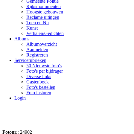
Gemeente Politie
Rijksmonumenten
Hoogste gebouwen
Reclame uitingen
Toen en Nu
Kunst
Verhalen/Gedichten
Albums
Albumoverzicht
Aanmelden
Registreren
Servicerubrieken
50 Nieuwste foto's
Foto's per bijdrager
Diverse links
Gastenboek
Foto's bestellen
Foto insturen
Login
Fotonr.:
24902