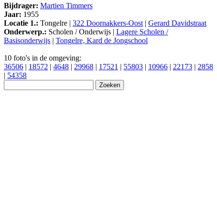
Bijdrager:
Martien Timmers
Jaar:
1955
Locatie 1.:
Tongelre |
322 Doornakkers-Oost
|
Gerard Davidstraat
Onderwerp.:
Scholen / Onderwijs |
Lagere Scholen /
Basisonderwijs
|
Tongelre, Kard de Jongschool
10 foto's in de omgeving:
36506
|
18572
|
4648
|
29968
|
17521
|
55803
|
10966
|
22173
|
2858
|
54358