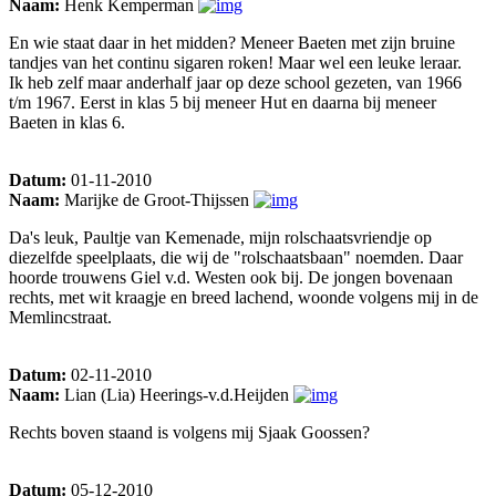
Naam:
Henk Kemperman
En wie staat daar in het midden? Meneer Baeten met zijn bruine
tandjes van het continu sigaren roken! Maar wel een leuke leraar.
Ik heb zelf maar anderhalf jaar op deze school gezeten, van 1966
t/m 1967. Eerst in klas 5 bij meneer Hut en daarna bij meneer
Baeten in klas 6.
Datum:
01-11-2010
Naam:
Marijke de Groot-Thijssen
Da's leuk, Paultje van Kemenade, mijn rolschaatsvriendje op
diezelfde speelplaats, die wij de "rolschaatsbaan" noemden. Daar
hoorde trouwens Giel v.d. Westen ook bij. De jongen bovenaan
rechts, met wit kraagje en breed lachend, woonde volgens mij in de
Memlincstraat.
Datum:
02-11-2010
Naam:
Lian (Lia) Heerings-v.d.Heijden
Rechts boven staand is volgens mij Sjaak Goossen?
Datum:
05-12-2010