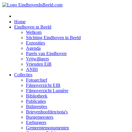
Home
Eindhoven in Beeld
Welkom
Stichting Eindhoven in Beeld
Exposities
Agenda
Parels van Eindhoven
Vrijwilligers
Vrienden EiB
ANBI
Collecties
Fotoarchief
Filmoverzicht EIB
Filmoverzicht Lumière
Bibliotheek
Publicaties
Bidprentjes
Brievenhoofden/nota's
Burgemeesters
Ereburgers
Gemeentemonumenten