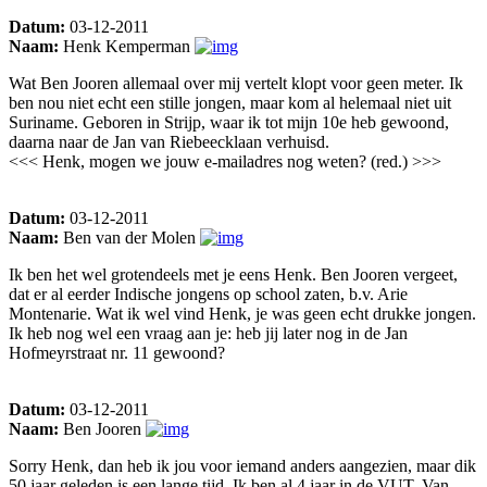
Datum:
03-12-2011
Naam:
Henk Kemperman
Wat Ben Jooren allemaal over mij vertelt klopt voor geen meter. Ik
ben nou niet echt een stille jongen, maar kom al helemaal niet uit
Suriname. Geboren in Strijp, waar ik tot mijn 10e heb gewoond,
daarna naar de Jan van Riebeecklaan verhuisd.
<<< Henk, mogen we jouw e-mailadres nog weten? (red.) >>>
Datum:
03-12-2011
Naam:
Ben van der Molen
Ik ben het wel grotendeels met je eens Henk. Ben Jooren vergeet,
dat er al eerder Indische jongens op school zaten, b.v. Arie
Montenarie. Wat ik wel vind Henk, je was geen echt drukke jongen.
Ik heb nog wel een vraag aan je: heb jij later nog in de Jan
Hofmeyrstraat nr. 11 gewoond?
Datum:
03-12-2011
Naam:
Ben Jooren
Sorry Henk, dan heb ik jou voor iemand anders aangezien, maar dik
50 jaar geleden is een lange tijd. Ik ben al 4 jaar in de VUT. Van