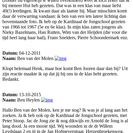
(zonder nu eigenwijs te willen overkomen) weet ik toch zeker dat ik
bij meneer Hut heb gezeten. Dat was in een klas van maar liefst
49(!) leerlingen. Ik kwam daar als laatste bij. Maar misschien komt
daar de verwarring vandaan: ik ben van een iets latere lichting dan
bovenstaande foto. Ik heb op de Kardinaal de Jongschool gezeten
van 1966 tot 1967 (5e en 6e klas). In mijn klas zaten jongens als
Nieky Bazelmans, Han Rutten, Wim van der Heijden (die voor die
tijd heel lang haar had), Frans Snelders, Pierre Schoondermark enz.
Datum:
04-12-2011
Naam:
Ben van der Molen
Klopt helemaal Henk, maar hoe komt Ben Jooren daar dan bij? Uit
zijn reactie maakte ik op dat jij bij ons in de klas hebt gezeten.
Bedankt.
Datum:
13-10-2015
Naam:
Ben Heylen
Hallo Ben van der Molen, ken je me nog? Ik was je al lang aan het
zoeken. Ja ik heb ook op de Kardinaal de Jongschool gezeten, met
Peter Stoop. Jac de Jong zie ik nog dikwijls en Arnold de Jong is al
lang dood. Ja een mooie tijd. Wij woonden in de dr Willem
Leydslaan 2 en jij in de Jan Hofmeyerstraat. Herzenbroekenweg,