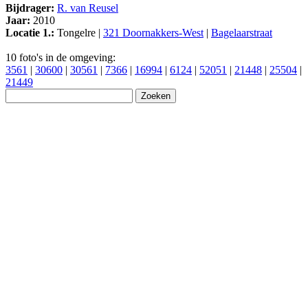
Bijdrager:
R. van Reusel
Jaar:
2010
Locatie 1.:
Tongelre |
321 Doornakkers-West
|
Bagelaarstraat
10 foto's in de omgeving:
3561
|
30600
|
30561
|
7366
|
16994
|
6124
|
52051
|
21448
|
25504
|
21449