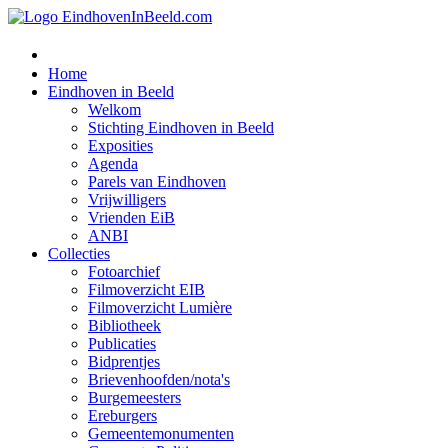
Home
Eindhoven in Beeld
Welkom
Stichting Eindhoven in Beeld
Exposities
Agenda
Parels van Eindhoven
Vrijwilligers
Vrienden EiB
ANBI
Collecties
Fotoarchief
Filmoverzicht EIB
Filmoverzicht Lumière
Bibliotheek
Publicaties
Bidprentjes
Brievenhoofden/nota's
Burgemeesters
Ereburgers
Gemeentemonumenten