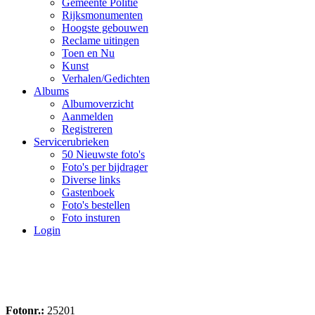
Gemeente Politie
Rijksmonumenten
Hoogste gebouwen
Reclame uitingen
Toen en Nu
Kunst
Verhalen/Gedichten
Albums
Albumoverzicht
Aanmelden
Registreren
Servicerubrieken
50 Nieuwste foto's
Foto's per bijdrager
Diverse links
Gastenboek
Foto's bestellen
Foto insturen
Login
Fotonr.:
25201