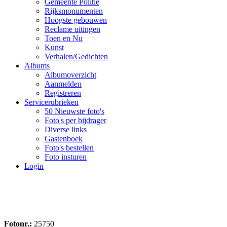
Gemeente Politie
Rijksmonumenten
Hoogste gebouwen
Reclame uitingen
Toen en Nu
Kunst
Verhalen/Gedichten
Albums
Albumoverzicht
Aanmelden
Registreren
Servicerubrieken
50 Nieuwste foto's
Foto's per bijdrager
Diverse links
Gastenboek
Foto's bestellen
Foto insturen
Login
Fotonr.:
25750