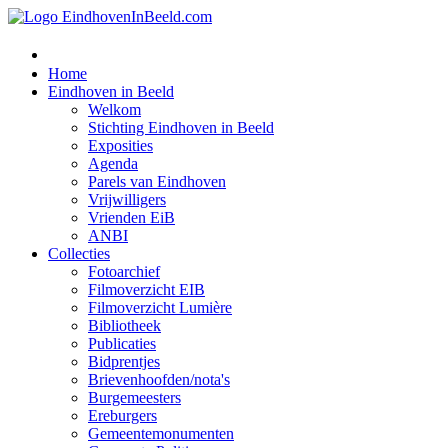
Home
Eindhoven in Beeld
Welkom
Stichting Eindhoven in Beeld
Exposities
Agenda
Parels van Eindhoven
Vrijwilligers
Vrienden EiB
ANBI
Collecties
Fotoarchief
Filmoverzicht EIB
Filmoverzicht Lumière
Bibliotheek
Publicaties
Bidprentjes
Brievenhoofden/nota's
Burgemeesters
Ereburgers
Gemeentemonumenten