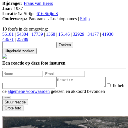
Bijdrager:
Frans van Beers
Jaar:
1937
Locatie 1.:
Strijp |
616 Strijp S
Onderwerp.:
Panorama - Luchtopnames |
Strijp
10 foto's in de omgeving:
55181
|
54304
|
17739
|
1368
|
15146
|
32929
|
34177
|
41930
|
43671
|
25789
Een reactie op deze foto insturen
Ik heb
de
algemene voorwaarden
gelezen en akkoord bevonden