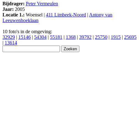
Bijdrager:
Peter Vermeulen
Jaar:
2005
Locatie 1.:
Woensel |
411 Limbeek-Noord
|
Antony van
Leeuwenhoeklaan
10 foto's in de omgeving:
32929
|
15146
|
54304
|
55181
|
1368
|
39792
|
25750
|
1915
|
25695
|
13614