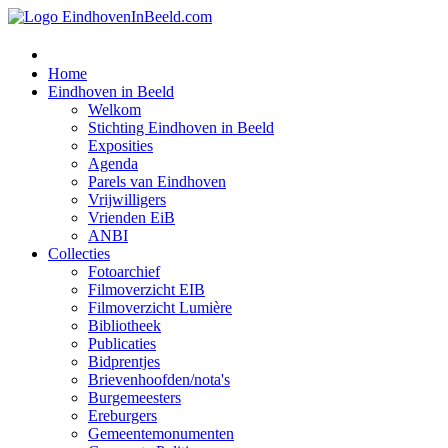
Home
Eindhoven in Beeld
Welkom
Stichting Eindhoven in Beeld
Exposities
Agenda
Parels van Eindhoven
Vrijwilligers
Vrienden EiB
ANBI
Collecties
Fotoarchief
Filmoverzicht EIB
Filmoverzicht Lumière
Bibliotheek
Publicaties
Bidprentjes
Brievenhoofden/nota's
Burgemeesters
Ereburgers
Gemeentemonumenten