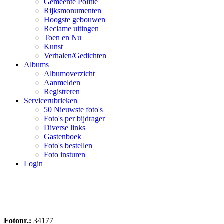
Gemeente Politie
Rijksmonumenten
Hoogste gebouwen
Reclame uitingen
Toen en Nu
Kunst
Verhalen/Gedichten
Albums
Albumoverzicht
Aanmelden
Registreren
Servicerubrieken
50 Nieuwste foto's
Foto's per bijdrager
Diverse links
Gastenboek
Foto's bestellen
Foto insturen
Login
Fotonr.:
34177