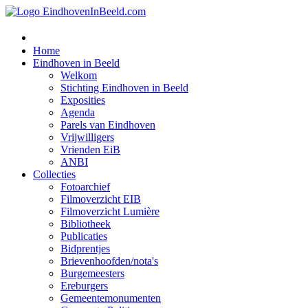
Home
Eindhoven in Beeld
Welkom
Stichting Eindhoven in Beeld
Exposities
Agenda
Parels van Eindhoven
Vrijwilligers
Vrienden EiB
ANBI
Collecties
Fotoarchief
Filmoverzicht EIB
Filmoverzicht Lumière
Bibliotheek
Publicaties
Bidprentjes
Brievenhoofden/nota's
Burgemeesters
Ereburgers
Gemeentemonumenten