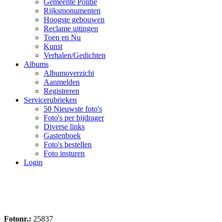
Gemeente Politie
Rijksmonumenten
Hoogste gebouwen
Reclame uitingen
Toen en Nu
Kunst
Verhalen/Gedichten
Albums
Albumoverzicht
Aanmelden
Registreren
Servicerubrieken
50 Nieuwste foto's
Foto's per bijdrager
Diverse links
Gastenboek
Foto's bestellen
Foto insturen
Login
Fotonr.:
25837