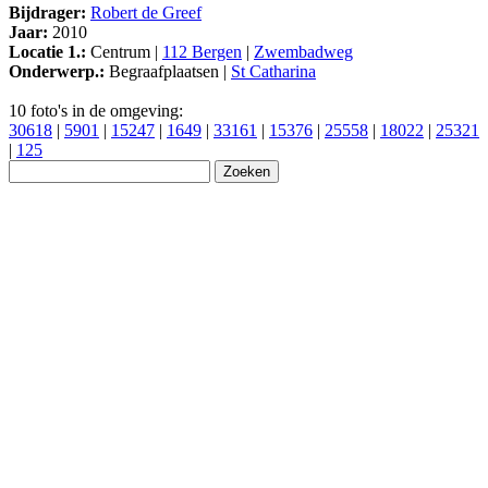
Bijdrager:
Robert de Greef
Jaar:
2010
Locatie 1.:
Centrum |
112 Bergen
|
Zwembadweg
Onderwerp.:
Begraafplaatsen |
St Catharina
10 foto's in de omgeving:
30618
|
5901
|
15247
|
1649
|
33161
|
15376
|
25558
|
18022
|
25321
|
125