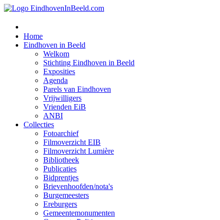
Home
Eindhoven in Beeld
Welkom
Stichting Eindhoven in Beeld
Exposities
Agenda
Parels van Eindhoven
Vrijwilligers
Vrienden EiB
ANBI
Collecties
Fotoarchief
Filmoverzicht EIB
Filmoverzicht Lumière
Bibliotheek
Publicaties
Bidprentjes
Brievenhoofden/nota's
Burgemeesters
Ereburgers
Gemeentemonumenten