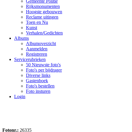
Gemeente Politie
Rijksmonumenten
Hoogste gebouwen
Reclame uitingen
Toen en Nu
Kunst
Verhalen/Gedichten
Albums
Albumoverzicht
Aanmelden
Registreren
Servicerubrieken
50 Nieuwste foto's
Foto's per bijdrager
Diverse links
Gastenboek
Foto's bestellen
Foto insturen
Login
Fotonr.:
26335