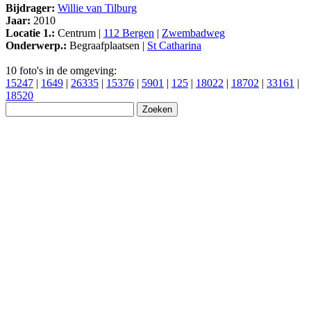
Bijdrager:
Willie van Tilburg
Jaar:
2010
Locatie 1.:
Centrum |
112 Bergen
|
Zwembadweg
Onderwerp.:
Begraafplaatsen |
St Catharina
10 foto's in de omgeving:
15247
|
1649
|
26335
|
15376
|
5901
|
125
|
18022
|
18702
|
33161
|
18520