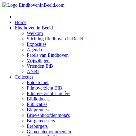
Home
Eindhoven in Beeld
Welkom
Stichting Eindhoven in Beeld
Exposities
Agenda
Parels van Eindhoven
Vrijwilligers
Vrienden EiB
ANBI
Collecties
Fotoarchief
Filmoverzicht EIB
Filmoverzicht Lumière
Bibliotheek
Publicaties
Bidprentjes
Brievenhoofden/nota's
Burgemeesters
Ereburgers
Gemeentemonumenten