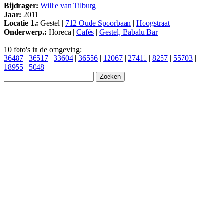
Bijdrager:
Willie van Tilburg
Jaar:
2011
Locatie 1.:
Gestel |
712 Oude Spoorbaan
|
Hoogstraat
Onderwerp.:
Horeca |
Cafés
|
Gestel, Babalu Bar
10 foto's in de omgeving:
36487
|
36517
|
33604
|
36556
|
12067
|
27411
|
8257
|
55703
|
18955
|
5048