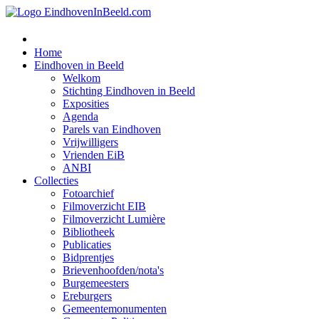
Home
Eindhoven in Beeld
Welkom
Stichting Eindhoven in Beeld
Exposities
Agenda
Parels van Eindhoven
Vrijwilligers
Vrienden EiB
ANBI
Collecties
Fotoarchief
Filmoverzicht EIB
Filmoverzicht Lumière
Bibliotheek
Publicaties
Bidprentjes
Brievenhoofden/nota's
Burgemeesters
Ereburgers
Gemeentemonumenten