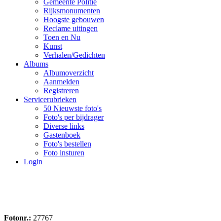
Gemeente Politie
Rijksmonumenten
Hoogste gebouwen
Reclame uitingen
Toen en Nu
Kunst
Verhalen/Gedichten
Albums
Albumoverzicht
Aanmelden
Registreren
Servicerubrieken
50 Nieuwste foto's
Foto's per bijdrager
Diverse links
Gastenboek
Foto's bestellen
Foto insturen
Login
Fotonr.:
27767