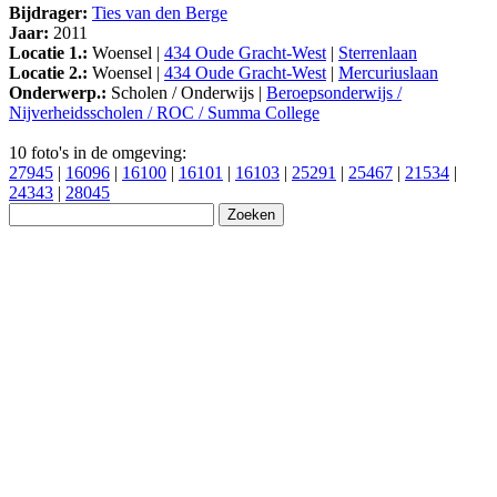
Bijdrager:
Ties van den Berge
Jaar:
2011
Locatie 1.:
Woensel |
434 Oude Gracht-West
|
Sterrenlaan
Locatie 2.:
Woensel |
434 Oude Gracht-West
|
Mercuriuslaan
Onderwerp.:
Scholen / Onderwijs |
Beroepsonderwijs /
Nijverheidsscholen / ROC / Summa College
10 foto's in de omgeving:
27945
|
16096
|
16100
|
16101
|
16103
|
25291
|
25467
|
21534
|
24343
|
28045