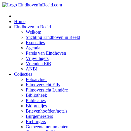
Home
Eindhoven in Beeld
Welkom
Stichting Eindhoven in Beeld
Exposities
Agenda
Parels van Eindhoven
Vrijwilligers
Vrienden EiB
ANBI
Collecties
Fotoarchief
Filmoverzicht EIB
Filmoverzicht Lumière
Bibliotheek
Publicaties
Bidprentjes
Brievenhoofden/nota's
Burgemeesters
Ereburgers
Gemeentemonumenten