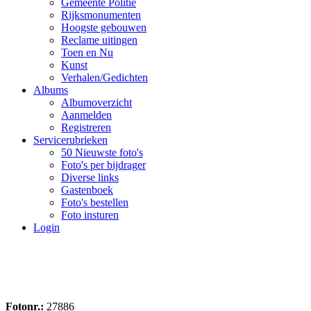
Gemeente Politie
Rijksmonumenten
Hoogste gebouwen
Reclame uitingen
Toen en Nu
Kunst
Verhalen/Gedichten
Albums
Albumoverzicht
Aanmelden
Registreren
Servicerubrieken
50 Nieuwste foto's
Foto's per bijdrager
Diverse links
Gastenboek
Foto's bestellen
Foto insturen
Login
Fotonr.:
27886