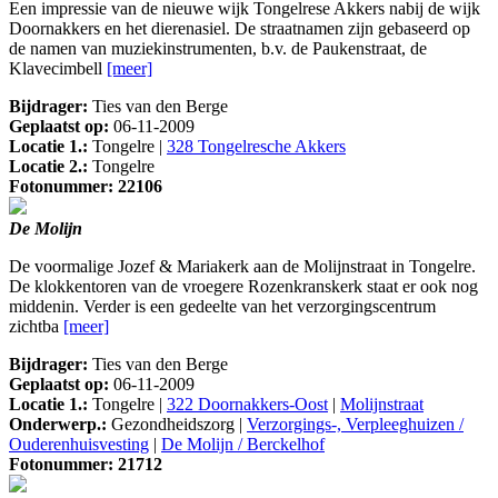
Een impressie van de nieuwe wijk Tongelrese Akkers nabij de wijk
Doornakkers en het dierenasiel. De straatnamen zijn gebaseerd op
de namen van muziekinstrumenten, b.v. de Paukenstraat, de
Klavecimbell
[meer]
Bijdrager:
Ties van den Berge
Geplaatst op:
06-11-2009
Locatie 1.:
Tongelre |
328 Tongelresche Akkers
Locatie 2.:
Tongelre
Fotonummer: 22106
De Molijn
De voormalige Jozef & Mariakerk aan de Molijnstraat in Tongelre.
De klokkentoren van de vroegere Rozenkranskerk staat er ook nog
middenin. Verder is een gedeelte van het verzorgingscentrum
zichtba
[meer]
Bijdrager:
Ties van den Berge
Geplaatst op:
06-11-2009
Locatie 1.:
Tongelre |
322 Doornakkers-Oost
|
Molijnstraat
Onderwerp.:
Gezondheidszorg |
Verzorgings-, Verpleeghuizen /
Ouderenhuisvesting
|
De Molijn / Berckelhof
Fotonummer: 21712