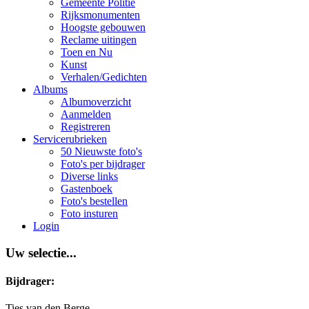
Gemeente Politie
Rijksmonumenten
Hoogste gebouwen
Reclame uitingen
Toen en Nu
Kunst
Verhalen/Gedichten
Albums
Albumoverzicht
Aanmelden
Registreren
Servicerubrieken
50 Nieuwste foto's
Foto's per bijdrager
Diverse links
Gastenboek
Foto's bestellen
Foto insturen
Login
Uw selectie...
Bijdrager:
Ties van den Berge