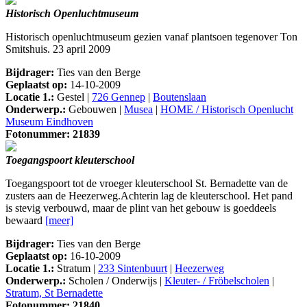
Historisch Openluchtmuseum
Historisch openluchtmuseum gezien vanaf plantsoen tegenover Ton
Smitshuis. 23 april 2009
Bijdrager:
Ties van den Berge
Geplaatst op:
14-10-2009
Locatie 1.:
Gestel |
726 Gennep
|
Boutenslaan
Onderwerp.:
Gebouwen |
Musea
|
HOME / Historisch Openlucht
Museum Eindhoven
Fotonummer: 21839
Toegangspoort kleuterschool
Toegangspoort tot de vroeger kleuterschool St. Bernadette van de
zusters aan de Heezerweg.Achterin lag de kleuterschool. Het pand
is stevig verbouwd, maar de plint van het gebouw is goeddeels
bewaard
[meer]
Bijdrager:
Ties van den Berge
Geplaatst op:
16-10-2009
Locatie 1.:
Stratum |
233 Sintenbuurt
|
Heezerweg
Onderwerp.:
Scholen / Onderwijs |
Kleuter- / Fröbelscholen
|
Stratum, St Bernadette
Fotonummer: 21840