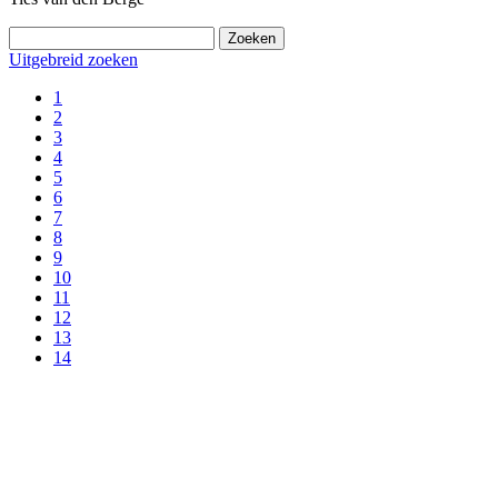
Uitgebreid zoeken
1
2
3
4
5
6
7
8
9
10
11
12
13
14