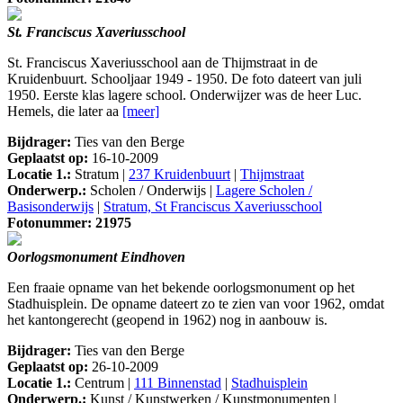
St. Franciscus Xaveriusschool
St. Franciscus Xaveriusschool aan de Thijmstraat in de
Kruidenbuurt. Schooljaar 1949 - 1950. De foto dateert van juli
1950. Eerste klas lagere school. Onderwijzer was de heer Luc.
Hemels, die later aa
[meer]
Bijdrager:
Ties van den Berge
Geplaatst op:
16-10-2009
Locatie 1.:
Stratum |
237 Kruidenbuurt
|
Thijmstraat
Onderwerp.:
Scholen / Onderwijs |
Lagere Scholen /
Basisonderwijs
|
Stratum, St Franciscus Xaveriusschool
Fotonummer: 21975
Oorlogsmonument Eindhoven
Een fraaie opname van het bekende oorlogsmonument op het
Stadhuisplein. De opname dateert zo te zien van voor 1962, omdat
het kantongerecht (geopend in 1962) nog in aanbouw is.
Bijdrager:
Ties van den Berge
Geplaatst op:
26-10-2009
Locatie 1.:
Centrum |
111 Binnenstad
|
Stadhuisplein
Onderwerp.:
Kunst / Kunstwerken / Kunstmonumenten |