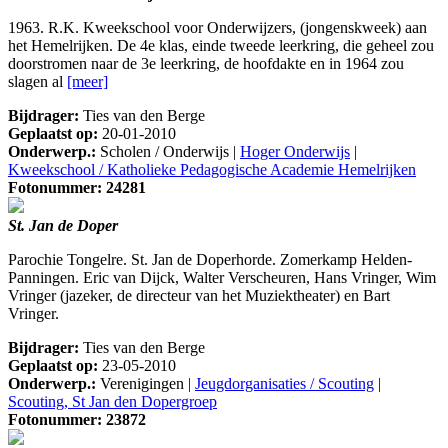
1963. R.K. Kweekschool voor Onderwijzers, (jongenskweek) aan
het Hemelrijken. De 4e klas, einde tweede leerkring, die geheel zou
doorstromen naar de 3e leerkring, de hoofdakte en in 1964 zou
slagen al
[meer]
Bijdrager:
Ties van den Berge
Geplaatst op:
20-01-2010
Onderwerp.:
Scholen / Onderwijs |
Hoger Onderwijs
|
Kweekschool / Katholieke Pedagogische Academie Hemelrijken
Fotonummer: 24281
St. Jan de Doper
Parochie Tongelre. St. Jan de Doperhorde. Zomerkamp Helden-
Panningen. Eric van Dijck, Walter Verscheuren, Hans Vringer, Wim
Vringer (jazeker, de directeur van het Muziektheater) en Bart
Vringer.
Bijdrager:
Ties van den Berge
Geplaatst op:
23-05-2010
Onderwerp.:
Verenigingen |
Jeugdorganisaties / Scouting
|
Scouting, St Jan den Dopergroep
Fotonummer: 23872