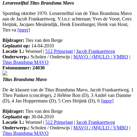
Lerarenelftal Titus Brandsma Mavo
Sportdag oktober 1970. Lerarenelftal van de Titus Brandsma Mavo
aan de Jacob Frankaertweg. V.l.n.r: achteraan: Yves de Voort, Cees
Heijink, Jacques Meulendijk, Henk Eisenburger, Henk van Hout,
Ties va
[meer]
Bijdrager:
Ties van den Berge
Geplaatst op:
14-04-2010
Locatie 1.:
Woensel |
512 Prinsejagt
|
Jacob Frankaertweg
Onderwerp.:
Scholen / Onderwijs |
MAVO / (M)ULO / VMBO
|
Titus Brandsma MAVO
Fotonummer: 24030
Titus Brandsma Mavo
De 4e klassen van de Titus Brandsma Mavo, Jacob Frankaertweg. 1
Theo Panken (conciërge), 2 Hélène Bon (D), 3 André van Damme
(D), 4 Jan Hoppermans (D), 5 Cees Heijink (D), 6
[meer]
Bijdrager:
Ties van den Berge
Geplaatst op:
30-04-2010
Locatie 1.:
Woensel |
512 Prinsejagt
|
Jacob Frankaertweg
Onderwerp.:
Scholen / Onderwijs |
MAVO / (M)ULO / VMBO
|
Titus Brandsma MAVO