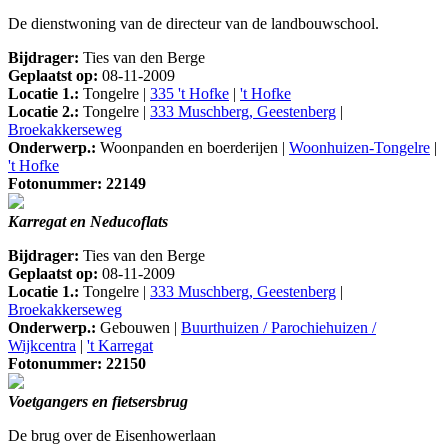
De dienstwoning van de directeur van de landbouwschool.
Bijdrager:
Ties van den Berge
Geplaatst op:
08-11-2009
Locatie 1.:
Tongelre |
335 't Hofke
|
't Hofke
Locatie 2.:
Tongelre |
333 Muschberg, Geestenberg
|
Broekakkerseweg
Onderwerp.:
Woonpanden en boerderijen |
Woonhuizen-Tongelre
|
't Hofke
Fotonummer: 22149
Karregat en Neducoflats
Bijdrager:
Ties van den Berge
Geplaatst op:
08-11-2009
Locatie 1.:
Tongelre |
333 Muschberg, Geestenberg
|
Broekakkerseweg
Onderwerp.:
Gebouwen |
Buurthuizen / Parochiehuizen /
Wijkcentra
|
't Karregat
Fotonummer: 22150
Voetgangers en fietsersbrug
De brug over de Eisenhowerlaan