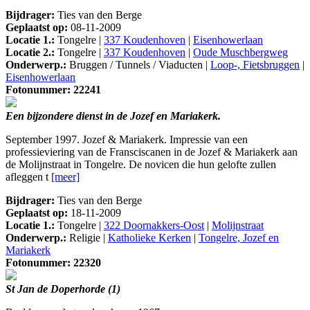
Bijdrager:
Ties van den Berge
Geplaatst op:
08-11-2009
Locatie 1.:
Tongelre |
337 Koudenhoven
|
Eisenhowerlaan
Locatie 2.:
Tongelre |
337 Koudenhoven
|
Oude Muschbergweg
Onderwerp.:
Bruggen / Tunnels / Viaducten |
Loop-, Fietsbruggen
|
Eisenhowerlaan
Fotonummer: 22241
Een bijzondere dienst in de Jozef en Mariakerk.
September 1997. Jozef & Mariakerk. Impressie van een
professieviering van de Fransciscanen in de Jozef & Mariakerk aan
de Molijnstraat in Tongelre. De novicen die hun gelofte zullen
afleggen t
[meer]
Bijdrager:
Ties van den Berge
Geplaatst op:
18-11-2009
Locatie 1.:
Tongelre |
322 Doornakkers-Oost
|
Molijnstraat
Onderwerp.:
Religie |
Katholieke Kerken
|
Tongelre, Jozef en
Mariakerk
Fotonummer: 22320
St Jan de Doperhorde (1)