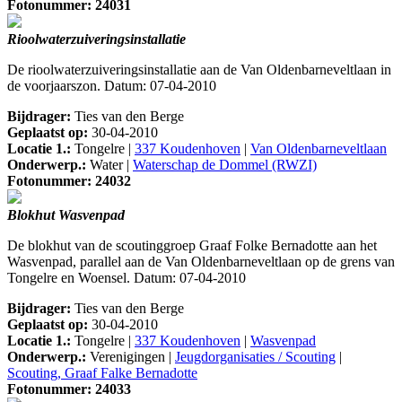
Fotonummer: 24031
Rioolwaterzuiveringsinstallatie
De rioolwaterzuiveringsinstallatie aan de Van Oldenbarneveltlaan in
de voorjaarszon. Datum: 07-04-2010
Bijdrager:
Ties van den Berge
Geplaatst op:
30-04-2010
Locatie 1.:
Tongelre |
337 Koudenhoven
|
Van Oldenbarneveltlaan
Onderwerp.:
Water |
Waterschap de Dommel (RWZI)
Fotonummer: 24032
Blokhut Wasvenpad
De blokhut van de scoutinggroep Graaf Folke Bernadotte aan het
Wasvenpad, parallel aan de Van Oldenbarneveltlaan op de grens van
Tongelre en Woensel. Datum: 07-04-2010
Bijdrager:
Ties van den Berge
Geplaatst op:
30-04-2010
Locatie 1.:
Tongelre |
337 Koudenhoven
|
Wasvenpad
Onderwerp.:
Verenigingen |
Jeugdorganisaties / Scouting
|
Scouting, Graaf Falke Bernadotte
Fotonummer: 24033