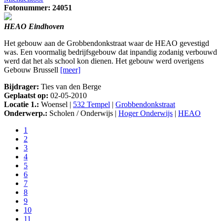
Fotonummer: 24051
HEAO Eindhoven
Het gebouw aan de Grobbendonkstraat waar de HEAO gevestigd
was. Een voormalig bedrijfsgebouw dat inpandig zodanig verbouwd
werd dat het als school kon dienen. Het gebouw werd overigens
Gebouw Brussell
[meer]
Bijdrager:
Ties van den Berge
Geplaatst op:
02-05-2010
Locatie 1.:
Woensel |
532 Tempel
|
Grobbendonkstraat
Onderwerp.:
Scholen / Onderwijs |
Hoger Onderwijs
|
HEAO
1
2
3
4
5
6
7
8
9
10
11