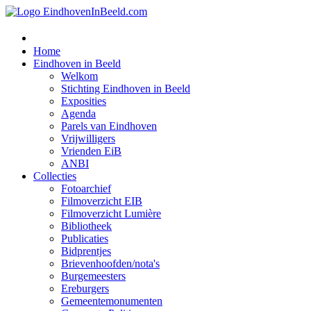
Home
Eindhoven in Beeld
Welkom
Stichting Eindhoven in Beeld
Exposities
Agenda
Parels van Eindhoven
Vrijwilligers
Vrienden EiB
ANBI
Collecties
Fotoarchief
Filmoverzicht EIB
Filmoverzicht Lumière
Bibliotheek
Publicaties
Bidprentjes
Brievenhoofden/nota's
Burgemeesters
Ereburgers
Gemeentemonumenten