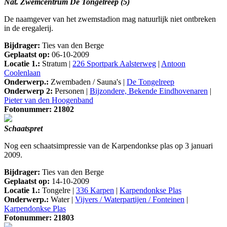
Nat. Zwemcentrum De Tongelreep (5)
De naamgever van het zwemstadion mag natuurlijk niet ontbreken
in de eregalerij.
Bijdrager:
Ties van den Berge
Geplaatst op:
06-10-2009
Locatie 1.:
Stratum |
226 Sportpark Aalsterweg
|
Antoon
Coolenlaan
Onderwerp.:
Zwembaden / Sauna's |
De Tongelreep
Onderwerp 2:
Personen |
Bijzondere, Bekende Eindhovenaren
|
Pieter van den Hoogenband
Fotonummer: 21802
Schaatspret
Nog een schaatsimpressie van de Karpendonkse plas op 3 januari
2009.
Bijdrager:
Ties van den Berge
Geplaatst op:
14-10-2009
Locatie 1.:
Tongelre |
336 Karpen
|
Karpendonkse Plas
Onderwerp.:
Water |
Vijvers / Waterpartijen / Fonteinen
|
Karpendonkse Plas
Fotonummer: 21803