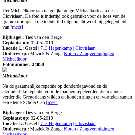
Michaëlkoor
Het Michaëlkoor van de gelijknamige Michaëlkerk aan de
Clovislaan. De foto is indertijd ook gebruikt voor de hoes van de
grammofoonplaat die toentertijd uitgebracht werd bij gelegenheid
van
[meer]
Bijdrager:
Ties van den Berge
Geplaatst op:
02-05-2010
Locatie 1.:
Gestel |
713 Hagenkamp
|
Clovislaan
Onderwerp.:
Muziek & Zang |
Koren / Zangverenigingen
|
Michaëlkoor
Fotonummer: 24050
Michaëlkoor
Na de gezamenlijke repetitie op donderdagavond en de
afzonderlijke repetitie voor de mannen repeteerden die mannen
verder die Gregoriaans wilden en konden zingen en vormden samen
een kleine Schola Can
[meer]
Bijdrager:
Ties van den Berge
Geplaatst op:
02-05-2010
Locatie 1.:
Gestel |
713 Hagenkamp
|
Clovislaan
Onderwerp.:
Muziek & Zang |
Koren / Zangverenigingen
|
Michaëlkoor