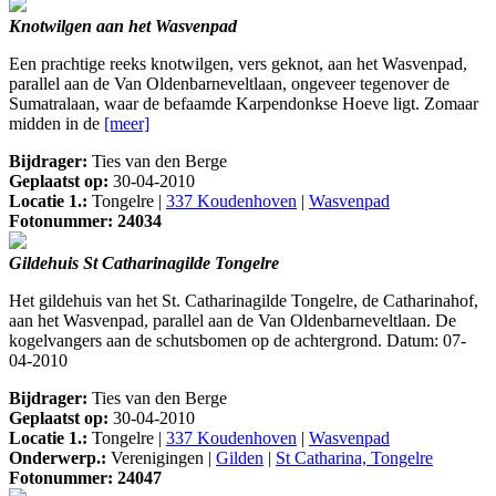
Knotwilgen aan het Wasvenpad
Een prachtige reeks knotwilgen, vers geknot, aan het Wasvenpad,
parallel aan de Van Oldenbarneveltlaan, ongeveer tegenover de
Sumatralaan, waar de befaamde Karpendonkse Hoeve ligt. Zomaar
midden in de
[meer]
Bijdrager:
Ties van den Berge
Geplaatst op:
30-04-2010
Locatie 1.:
Tongelre |
337 Koudenhoven
|
Wasvenpad
Fotonummer: 24034
Gildehuis St Catharinagilde Tongelre
Het gildehuis van het St. Catharinagilde Tongelre, de Catharinahof,
aan het Wasvenpad, parallel aan de Van Oldenbarneveltlaan. De
kogelvangers aan de schutsbomen op de achtergrond. Datum: 07-
04-2010
Bijdrager:
Ties van den Berge
Geplaatst op:
30-04-2010
Locatie 1.:
Tongelre |
337 Koudenhoven
|
Wasvenpad
Onderwerp.:
Verenigingen |
Gilden
|
St Catharina, Tongelre
Fotonummer: 24047