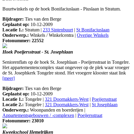
Buurtwinkels op de hoek Bonifaciuslaan - Piuslaan in Stratum.
Bijdrager:
Ties van den Berge
Geplaatst op:
10-12-2009
Locatie 1.:
Stratum |
233 Sintenbuurt
|
St Bonifaciuslaan
Onderwerp.:
Winkels / Winkelcentra |
Overige Winkels
Fotonummer: 22552
Hoek Poeijersstraat - St. Josephlaan
Seniorenflats op de hoek St. Josephlaan - Poeijersstraat in Tongelre.
Het appartementencomplex staat ongeveer op de plek waar vroeger
de St. Josephkerk Tongelre stond. Het vroegere klooster staat link
[meer]
Bijdrager:
Ties van den Berge
Geplaatst op:
10-12-2009
Locatie 1.:
Tongelre |
321 Doornakkers-West
|
Poeijersstraat
Locatie 2.:
Tongelre |
321 Doornakkers-West
|
St Josephlaan
Onderwerp.:
Woonpanden en boerderijen |
Appartementsgebouwen / -complexen
|
Poeijersstraat
Fotonummer: 23010
Kweekschool Hemelrijken