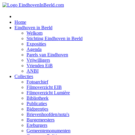
Home
Eindhoven in Beeld
Welkom
Stichting Eindhoven in Beeld
Exposities
Agenda
Parels van Eindhoven
Vrijwilligers
Vrienden EiB
ANBI
Collecties
Fotoarchief
Filmoverzicht EIB
Filmoverzicht Lumière
Bibliotheek
Publicaties
Bidprentjes
Brievenhoofden/nota's
Burgemeesters
Ereburgers
Gemeentemonumenten