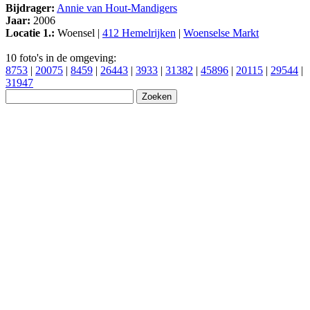
Bijdrager:
Annie van Hout-Mandigers
Jaar:
2006
Locatie 1.:
Woensel |
412 Hemelrijken
|
Woenselse Markt
10 foto's in de omgeving:
8753
|
20075
|
8459
|
26443
|
3933
|
31382
|
45896
|
20115
|
29544
|
31947