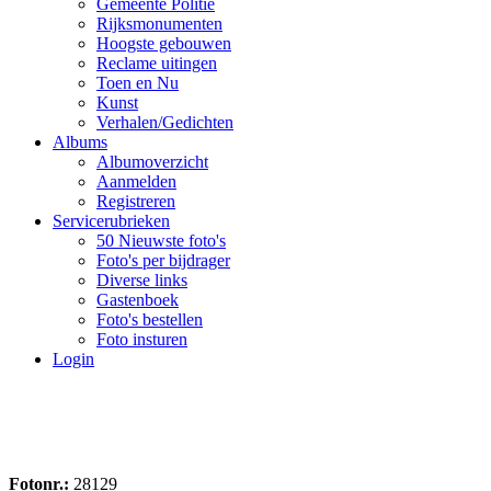
Gemeente Politie
Rijksmonumenten
Hoogste gebouwen
Reclame uitingen
Toen en Nu
Kunst
Verhalen/Gedichten
Albums
Albumoverzicht
Aanmelden
Registreren
Servicerubrieken
50 Nieuwste foto's
Foto's per bijdrager
Diverse links
Gastenboek
Foto's bestellen
Foto insturen
Login
Fotonr.:
28129